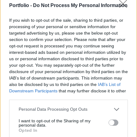
leépítés történt a hazai piacon, mely az idei év
Portfolio -
Do Not Process My Personal Information
elején korrigálódott is, ezen érték tehát a folyó
negyedéves kimutatásokban jelenik majd meg.
If you wish to opt-out of the sale, sharing to third parties, or
processing of your personal or sensitive information for
A gyógyszer-gazdaságossági törvény 12%-os adójának
targeted advertising by us, please use the below opt-out
hatása az idei év egészében mintegy 2.4 mrd Ft-ot tesz
section to confirm your selection. Please note that after your
majd ki, ami az Egis pénzügyi évében 1.8 mrd Ft-ot jelent
opt-out request is processed you may continue seeing
majd. Ezen felül az orvoslátogatói díjak további 0.5 mrd Ft-
interest-based ads based on personal information utilized by
us or personal information disclosed to third parties prior to
os terhet rónak a cégre a jelenlegi hálózat fenntartása
your opt-out. You may separately opt-out of the further
esetén. Ha a piac kiköveteli, azaz a látogatásoknak nincs
disclosure of your personal information by third parties on the
értelme, akkor sor kerülhet...
IAB’s list of downstream participants. This information may
also be disclosed by us to third parties on the
IAB’s List of
Downstream Participants
that may further disclose it to other
KEDVES OLVASÓNK!
third parties.
A keresett cikk a portfolio.hu hírarchívumához
Personal Data Processing Opt Outs
tartozik, melynek olvasása előfizetéses
regisztrációhoz kötött.
I want to opt-out of the Sharing of my
personal data.
Opted In
Az előfizetés a következőket tartalmazza: