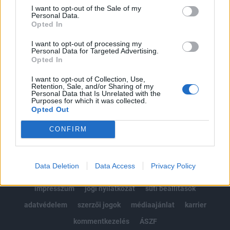
Portfolio.hu teljes cikkarchívum
I want to opt-out of the Sale of my
Personal Data.
Kötéslisták: BÉT elmúlt 2 év napon belüli
Opted In
kötéslistái
I want to opt-out of processing my
Personal Data for Targeted Advertising.
Előfizetés
Opted In
I want to opt-out of Collection, Use,
Retention, Sale, and/or Sharing of my
MÁR ELŐFIZETŐNK VAGY?
BEJELENTKEZÉS
Personal Data that Is Unrelated with the
Purposes for which it was collected.
Opted Out
CONFIRM
Data Deletion
Data Access
Privacy Policy
© 2026 Portfolio
impresszum
jogi nyilatkozat
süti beállítások
adatvédelem
szerzői jogok
médiaajánlat
karrier
kommentkezelés
ÁSZF