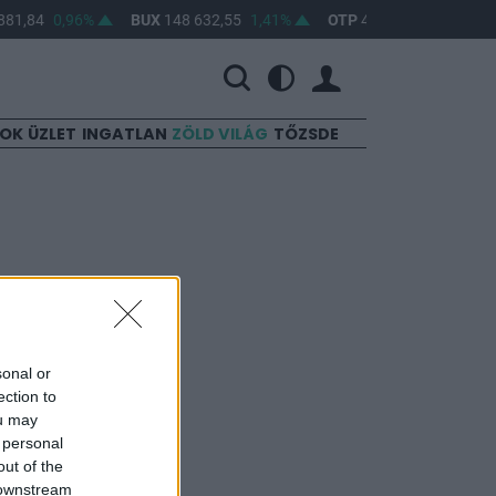
81,84
0,96%
BUX
148 632,55
1,41%
OTP
46 890
2,16%
SOK
ÜZLET
INGATLAN
ZÖLD VILÁG
TŐZSDE
sonal or
an zárt a BUX 20
ection to
yel WIG 20
ou may
 personal
seh PX 50 0.8%-
out of the
 downstream