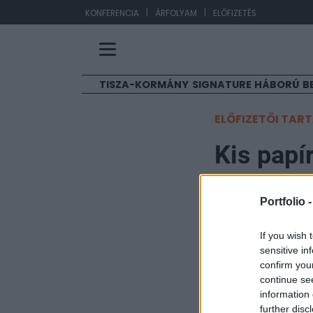
|
|
E
KONFERENCIA
ÁRFOLYAM
ELŐFIZETÉS
TISZA-KORMÁNY
SIGNATURE
HÁBORÚ
B
ELŐFIZETŐI TAR
Kis papí
Portfolio
Portfolio 
2007. február 22. 16:5
If you wish 
A kedvező nemzet
sensitive in
milliárd forint k
confirm you
continue se
teljesített legj
information 
kal került feljebb
further disc