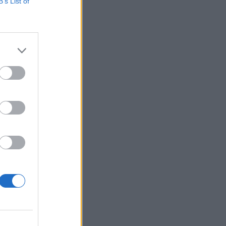
 Azz OTP-t is inkább
B’s List of
at be. A kisebbek
sággal ki lehet
izetéses