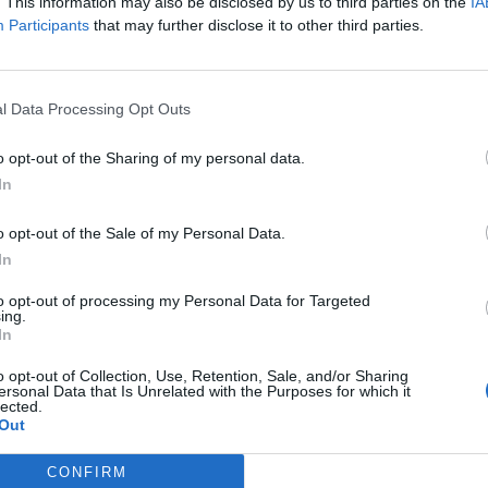
zül a MOL lehet felülteljesítő, emelkedhetnek ma az olajpapírok.
. This information may also be disclosed by us to third parties on the
IA
Participants
that may further disclose it to other third parties.
értő, míg a Richter a 35,000-35,000 forintos szintek közelébe állh
Rábát és Fotexet lehet érdemes figyelni9. A Rábában nagy bizton
pírok az 1,400-1,500 forintos szintek között...
l Data Processing Opt Outs
ASÓNK!
o opt-out of the Sharing of my personal data.
In
a portfolio.hu hírarchívumához tartozik, melynek olvasása előf
ötött.
o opt-out of the Sale of my Personal Data.
övetkezőket tartalmazza:
In
 teljes cikkarchívum
to opt-out of processing my Personal Data for Targeted
 BÉT elmúlt 2 év napon belüli
ing.
In
o opt-out of Collection, Use, Retention, Sale, and/or Sharing
ersonal Data that Is Unrelated with the Purposes for which it
Előfizetés
lected.
Out
NK VAGY?
BEJELENTKEZÉS
CONFIRM