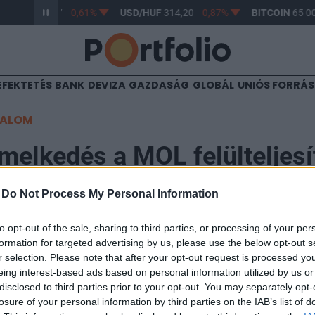
R/HUF
363,17
-0,61%
USD/HUF
314,20
-0,87%
BITCOIN
65 00
EFEKTETÉS
BANK
DEVIZA
GAZDASÁG
GLOBÁL
UNIÓS FORRÁ
TALOM
melkedés a MOL felülteljesí
-
Do Not Process My Personal Information
to opt-out of the sale, sharing to third parties, or processing of your per
formation for targeted advertising by us, please use the below opt-out s
tartományba várja a BUX-ot Varjú Péter, az Erste üzletk
r selection. Please note that after your opt-out request is processed y
 a közeljövőben elkezdődhet a hazai piac emelkedése,
eing interest-based ads based on personal information utilized by us or
nne megmondani.
disclosed to third parties prior to your opt-out. You may separately opt-
losure of your personal information by third parties on the IAB’s list of