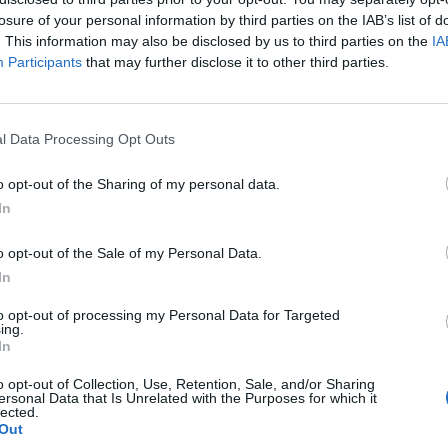
gi adatok is, a piacok a tegnapi nap folyamán reagálta
losure of your personal information by third parties on the IAB’s list of
ött adatra.
. This information may also be disclosed by us to third parties on the
IA
Participants
that may further disclose it to other third parties.
ial Average és a S&P 500 is közel 0.1%-os erősödést mutatott 
aq Composite 0.1%-kal alacsonyabban zárt. Az Alcoa részvényei
melkedtek, a McDonald’s árfolyama pedig 1.6%-kal nőtt. Az AMD p
l Data Processing Opt Outs
lenére, hogy a társaság csökkentette az első negyedévre vonatko
o opt-out of the Sharing of my personal data.
In
ASÓNK!
a portfolio.hu hírarchívumához tartozik, melynek olvasása előf
o opt-out of the Sale of my Personal Data.
ötött.
In
övetkezőket tartalmazza:
to opt-out of processing my Personal Data for Targeted
ing.
 teljes cikkarchívum
In
 BÉT elmúlt 2 év napon belüli
o opt-out of Collection, Use, Retention, Sale, and/or Sharing
ersonal Data that Is Unrelated with the Purposes for which it
lected.
Out
Előfizetés