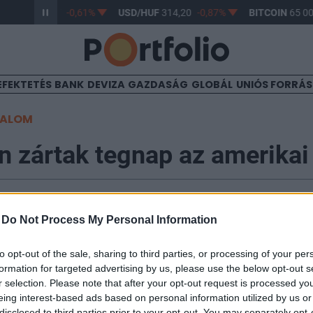
R/HUF
363,17
-0,61%
USD/HUF
314,20
-0,87%
BITCOIN
65 00
EFEKTETÉS
BANK
DEVIZA
GAZDASÁG
GLOBÁL
UNIÓS FORRÁ
TALOM
 zártak tegnap az amerikai
-
Do Not Process My Personal Information
asabban zártak az amerikai indexek a tegnapi napon
to opt-out of the sale, sharing to third parties, or processing of your per
ge már hét egymást követő kereskedési napon emelked
formation for targeted advertising by us, please use the below opt-out s
 volt példa, a befektetők azonban egyelőre óvatosak az
r selection. Please note that after your opt-out request is processed y
eing interest-based ads based on personal information utilized by us or
lőtt. Az indexeket felfelé segítették a vártnál jobb am
disclosed to third parties prior to your opt-out. You may separately opt-