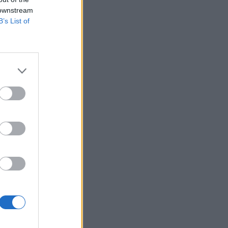
k a húsvéti
 downstream
B’s List of
a tegnapi nap
 0.8%-kal, az Intel
apírjai 3.8%-ot
zó...
izetéses