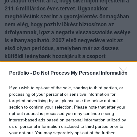
jó alapot teremt arra, hogy sikerüljön teljesíteni a
211.6 milliárdos éves tervet. Ugyanakkor
megítélésünk szerint a gyorsjelentés önmagában
nem elég, hogy pozitív lökést biztosítson az
árfolyamnak, igaz a negatív visszacsatolás esélye
is elhanyagolható. 2007 első negyedéve volt az
első olyan periódus, amelyben már az összes
külföldi leánybank hozzájárult a csoport
teljesítményéhez, igaz a profit döntő részét még
mindig Magyarország és Bulgária adja.
Portfolio -
Do Not Process My Personal Information
Ugyanakkor fontos kiemelni, hogy az ukrán és
orosz leánybankokkal olyan új csoporttagok
If you wish to opt-out of the sale, sharing to third parties, or
processing of your personal or sensitive information for
jelentek meg, amelyek már most is szabad
targeted advertising by us, please use the below opt-out
szemmel láthatóak a csoporton belül, s a jövőben
section to confirm your selection. Please note that after your
a menedzsment tervei szerint igen komoly
opt-out request is processed you may continue seeing
profithozzájárulással fognak rendelkezni. Ezzel
interest-based ads based on personal information utilized by
us or personal information disclosed to third parties prior to
párhuzamosan ugyanakkor a fő piacok eléggé
your opt-out. You may separately opt-out of the further
belassultak, ha nem akvirált volt az OTP, akkor