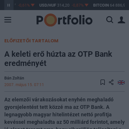
F
363,17
-0,61%
USD/HUF
314,20
-0,87%
BITCOIN
64 886,91
ELŐFIZETŐI TARTALOM
A keleti erő húzta az OTP Bank
eredményét
Bán Zoltán
2007. május 15. 07:11
Az elemzői várakozásokat enyhén meghaladó
gyorsjelentést tett közzé ma az OTP Bank. A
legnagyobb magyar hitelintézet nettó profitja
kevéssel meghaladta az 50 milliárd forintot, amely