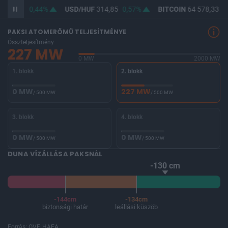
363,31
0,44%
USD/HUF
314,85
0,57%
BITCOIN
64 578,33
-0
PAKSI ATOMERŐMŰ TELJESÍTMÉNYE
Összteljesítmény
227 MW
0 MW
2000 MW
1. blokk
2. blokk
0 MW
227 MW
/ 500 MW
/ 500 MW
3. blokk
4. blokk
0 MW
0 MW
/ 500 MW
/ 500 MW
DUNA VÍZÁLLÁSA PAKSNÁL
-130 cm
-144cm
-134cm
biztonsági határ
leállási küszöb
Forrás: OVF, HAEA