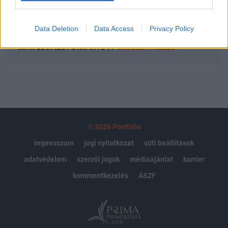
Előfizetés
Data Deletion
Data Access
Privacy Policy
MÁR ELŐFIZETŐNK VAGY?
BEJELENTKEZÉS
© 2026 Portfolio
impresszum
jogi nyilatkozat
süti beállítások
adatvédelem
szerzői jogok
médiaajánlat
karrier
kommentkezelés
ÁSZF