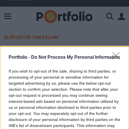
A Paksi Atomerőmű összteljesítménye 227 MW. A Duna vízállá
ELŐFIZETŐI TARTALOM
Tovább adta a Genesis-t a
Portfolio -
Do Not Process My Personal Information
bennfentes
If you wish to opt-out of the sale, sharing to third parties, or
Portfolio
processing of your personal or sensitive information for
2007. május 23. 10:47
targeted advertising by us, please use the below opt-out
section to confirm your selection. Please note that after your
opt-out request is processed you may continue seeing
Az Acquisition Pro Ltd a mai napon bejelentette,
interest-based ads based on personal information utilized by
hogy tőzsdei kereskedésben 2007. 05.22-én a
us or personal information disclosed to third parties prior to
tegnapi 9 ezer darab után most újabb 23,400 darab
your opt-out. You may separately opt-out of the further
Genesis Energy Nyrt. Részvényt értékesített.
disclosure of your personal information by third parties on the
IAB’s list of downstream participants. This information may
Ellentétben a tegnapi tranzakcióval, a vevő most