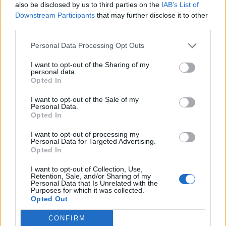
also be disclosed by us to third parties on the
IAB’s List of
nem került megnevezésre...
Downstream Participants
that may further disclose it to other
third parties.
Mint ismeretes, a társaság 2006-os éves jelentése szerint
az időszak végén az Acquisition Pro Ltd. 8.85%-os
Personal Data Processing Opt Outs
tulajdonrésszel, 601,414 darab részvénnyel rendelkezett az
I want to opt-out of the Sharing of my
egész alaptőkére vetítve, míg a bevezetett sorozatra
personal data.
vonatkozóan a tulajdonrésze 30.14%-os volt.
Opted In
I want to opt-out of the Sale of my
Personal Data.
KEDVES OLVASÓNK!
Opted In
A keresett cikk a portfolio.hu hírarchívumához
I want to opt-out of processing my
Personal Data for Targeted Advertising.
tartozik, melynek olvasása előfizetéses
Opted In
regisztrációhoz kötött.
I want to opt-out of Collection, Use,
Az előfizetés a következőket tartalmazza:
Retention, Sale, and/or Sharing of my
Personal Data that Is Unrelated with the
Portfolio.hu teljes cikkarchívum
Purposes for which it was collected.
Kötéslisták: BÉT elmúlt 2 év napon belüli
Opted Out
kötéslistái
CONFIRM