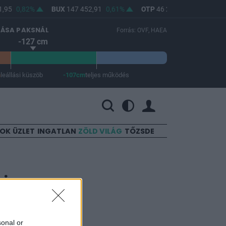
,95
0,82%
BUX
147 452,91
0,61%
OTP
46 270
0,81%
MO
LÁSA PAKSNÁL
Forrás: OVF, HAEA
-127 cm
m
leállási küszöb
-107cm
teljes működés
 a teljes működés -107 cm.
SOK
ÜZLET
INGATLAN
ZÖLD VILÁG
TŐZSDE
ni az
sonal or