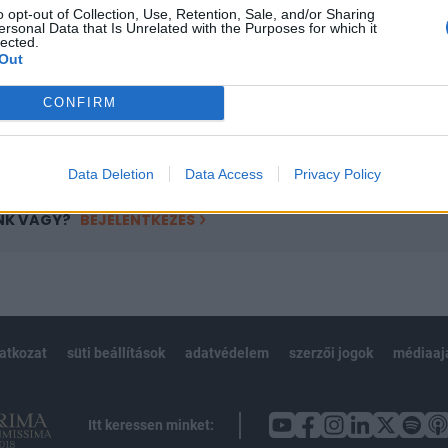
o opt-out of Collection, Use, Retention, Sale, and/or Sharing
övetkezőket tartalmazza:
ersonal Data that Is Unrelated with the Purposes for which it
lected.
 teljes cikkarchívum
Out
 BÉT elmúlt 2 év napon belüli
CONFIRM
Előfizetés
Data Deletion
Data Access
Privacy Policy
NK VAGY?
BEJELENTKEZÉS
latkozat
süti beállítások
adatvédelem
szerzői jogok
médiaaj
Itt keressen minket: