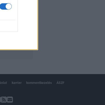
ánlat
karrier
kommentkezelés
ÁSZF