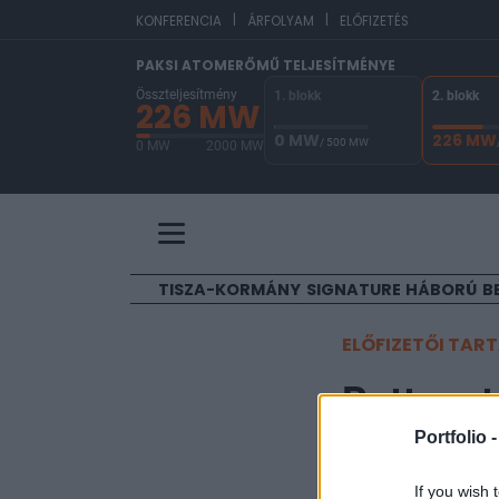
|
|
EU
KONFERENCIA
ÁRFOLYAM
ELŐFIZETÉS
PAKSI ATOMERŐMŰ TELJESÍTMÉNYE
Összteljesítmény
1. blokk
2. blokk
226 MW
0 MW
226 MW
/ 500 MW
0 MW
2000 MW
A Paksi Atomerőmű összteljesítménye 226 MW. 
TISZA-KORMÁNY
SIGNATURE
HÁBORÚ
B
ELŐFIZETŐI TAR
Ruttensto
OMV
Portfolio 
If you wish 