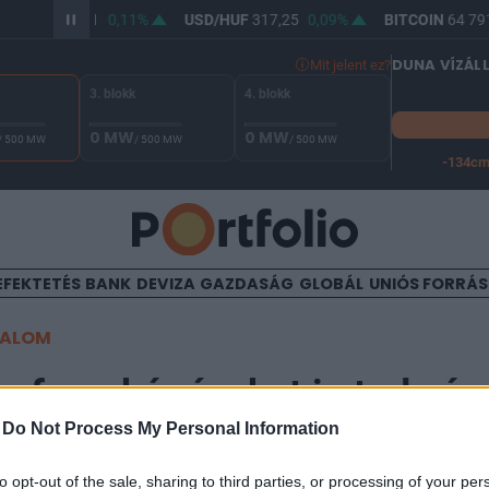
R/HUF
365,81
0,11%
USD/HUF
317,25
0,09%
BITCOIN
64 791
DUNA VÍZÁL
Mit jelent ez?
3. blokk
4. blokk
0 MW
0 MW
/ 500 MW
/ 500 MW
/ 500 MW
-134c
A Duna vízállása Paksnál -127 cm. A leállási küszöb -134 cm,
EFEKTETÉS
BANK
DEVIZA
GAZDASÁG
GLOBÁL
UNIÓS FORRÁ
TALOM
rfer: akár éveket is tud vár
-
Do Not Process My Personal Information
to opt-out of the sale, sharing to third parties, or processing of your per