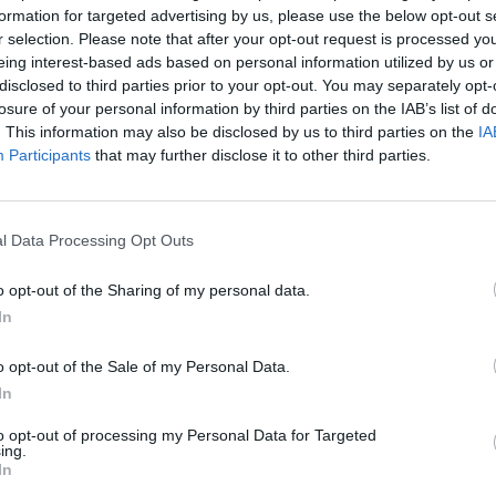
formation for targeted advertising by us, please use the below opt-out s
r selection. Please note that after your opt-out request is processed y
43
eing interest-based ads based on personal information utilized by us or
disclosed to third parties prior to your opt-out. You may separately opt-
is, de éveket tud várni az OMV a MOL megszerzésével 
losure of your personal information by third parties on the IAB’s list of
rigazgatója, Wolfganf Ruttenstorfer a portfolio.hu-na
. This information may also be disclosed by us to third parties on the
IA
OL menedzsmentjét, akikkel közösen döntene, ha sikerül
Participants
that may further disclose it to other third parties.
 csak annyit mondott, hogy nem kellene nacionalista
l Data Processing Opt Outs
 Ön személyes véleménye a lex MOL-ról? Wolfgang Ruttenstorfer
y nem kellene nacionalista módon gondolkodnunk, sokkal inkább
o opt-out of the Sharing of my personal data.
gyan tudunk egy olyan erős közép-kelet-európai olaj- és gázipar
In
 tudja venni a versenyt mind a nyugati, mind pedig az orosz olajcé
o opt-out of the Sale of my Personal Data.
In
ASÓNK!
to opt-out of processing my Personal Data for Targeted
ing.
a portfolio.hu hírarchívumához tartozik, melynek olvasása előf
In
ötött.