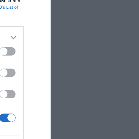
 downstream
B’s List of
 Az ország
us hírközlési
 Az Invitel irányító
izetéses