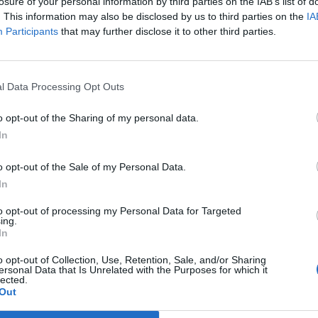
lmében.
losure of your personal information by third parties on the IAB’s list of
. This information may also be disclosed by us to third parties on the
IA
szág második legnagyobb helyi vezetékes telefonszolgáltatója.
Participants
that may further disclose it to other third parties.
zalékának nyújt saját vezetékes hálózatán különféle elektronik
 alternatív szolgáltatóként jelen van más társaságok területein is.
enmark A/S, amely 50 százalékot meghaladó tulajdonrésszel...
l Data Processing Opt Outs
o opt-out of the Sharing of my personal data.
ASÓNK!
In
a portfolio.hu hírarchívumához tartozik, melynek olvasása előf
o opt-out of the Sale of my Personal Data.
ötött.
In
övetkezőket tartalmazza:
to opt-out of processing my Personal Data for Targeted
 teljes cikkarchívum
ing.
 BÉT elmúlt 2 év napon belüli
In
o opt-out of Collection, Use, Retention, Sale, and/or Sharing
ersonal Data that Is Unrelated with the Purposes for which it
lected.
Előfizetés
Out