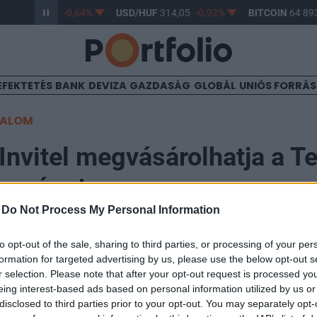
/HUF
363,06
-0,64%
USD/HUF
314,05
-0,92%
BITCOIN
64 893
EFEKTETÉS
BANK
DEVIZA
GAZDASÁG
GLOBÁL
UNIÓS FORRÁ
TALOM
Invitel megvásárolhatja a T
rszágot
-
Do Not Process My Personal Information
30
to opt-out of the sale, sharing to third parties, or processing of your per
formation for targeted advertising by us, please use the below opt-out s
r selection. Please note that after your opt-out request is processed y
zlési Szolgáltató Zrt. megvásárolhatja a Tele2 Magyar
eing interest-based ads based on personal information utilized by us or
s Szolgáltató Egyszemélyes Kft-t a Gazdasági Versen
disclosed to third parties prior to your opt-out. You may separately opt-