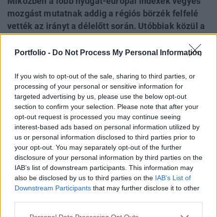
Miközben a főbb nyugat-európai indexek vegyes
mozgást mutatnak addig a régiós börzék felfelé
vették az irányt a délelőtt során. Utóbbiak közül a
PX és az RTS egyaránt új történelmi csúcsot ütött
meg, a cseh index jelenleg 0.6%-os, az orosz pedig
Portfolio -
Do Not Process My Personal Information
0.7%-os pluszban jár. A WIG20 eközben 0.4%-ot
erősödött megközelítve valaha elért legmagasabb
If you wish to opt-out of the sale, sharing to third parties, or
processing of your personal or sensitive information for
csúcsát. A BUX jelenleg 28,373 ponton áll, mely
targeted advertising by us, please use the below opt-out
0.4%-os felértékelődést jelent pénteki
section to confirm your selection. Please note that after your
záróértékéhez képest.
opt-out request is processed you may continue seeing
interest-based ads based on personal information utilized by
RABAReal-time árfolyamInformációs panel A hazai
us or personal information disclosed to third parties prior to
parketten a legnagyobb aktivitás ismét a Rába piacán
your opt-out. You may separately opt-out of the further
disclosure of your personal information by third parties on the
mutatkozik, a múlt héten kezdődött eladói nyomás ezúttal
IAB’s list of downstream participants. This information may
sem hagyott alább, melynek következtében a gépgyártó
also be disclosed by us to third parties on the
IAB’s List of
részvényei 7.3%-os mínuszban 2,030 forinton cserélnek
Downstream Participants
that may further disclose it to other
gazdát. Mint ismert múlt pénteken jelentette be a Wamsler,
third parties.
hogy 10% feletti részesedése 5% alá csökkent....