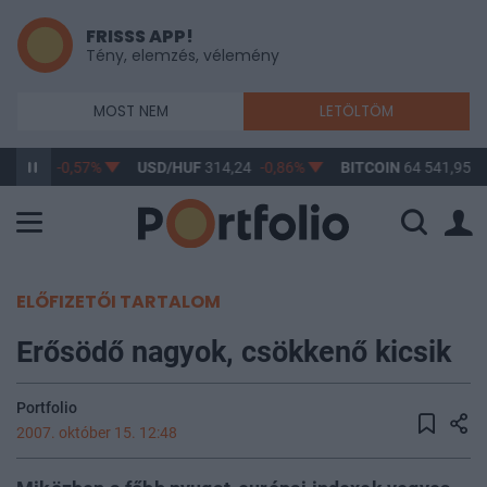
FRISSS APP!
Tény, elemzés, vélemény
MOST NEM
LETÖLTÖM
363,32
-0,57%
USD/HUF
314,24
-0,86%
BITCOIN
64 541,95
0
ELŐFIZETŐI TARTALOM
Erősödő nagyok, csökkenő kicsik
Portfolio
2007. október 15. 12:48