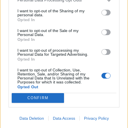
Personal Data Processing Opt Outs
KEDVES OLVASÓNK!
I want to opt-out of the Sharing of my
personal data.
Opted In
A keresett cikk a portfolio.hu hírarchívumához
tartozik, melynek olvasása előfizetéses
I want to opt-out of the Sale of my
Personal Data.
regisztrációhoz kötött.
Opted In
Az előfizetés a következőket tartalmazza:
I want to opt-out of processing my
Portfolio.hu teljes cikkarchívum
Personal Data for Targeted Advertising.
Opted In
Kötéslisták: BÉT elmúlt 2 év napon belüli
kötéslistái
I want to opt-out of Collection, Use,
Retention, Sale, and/or Sharing of my
Personal Data that Is Unrelated with the
Purposes for which it was collected.
Előfizetés
Opted Out
CONFIRM
MÁR ELŐFIZETŐNK VAGY?
BEJELENTKEZÉS
Data Deletion
Data Access
Privacy Policy