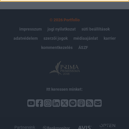
© 2026 Portfolio
impresszum
jogi nyilatkozat
süti beállítások
adatvédelem
szerzői jogok
médiaajánlat
karrier
kommentkezelés
ÁSZF
Itt keressen minket:
Partnereink