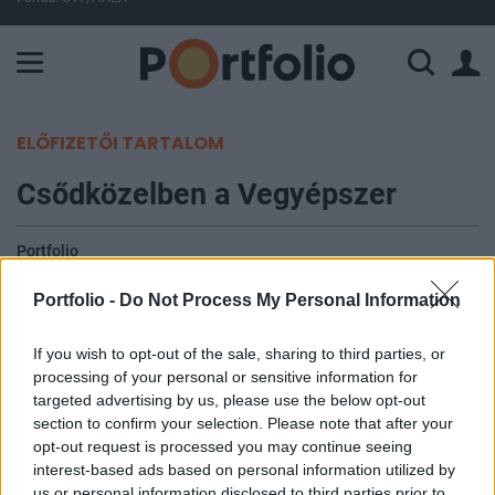
A Paksi Atomerőmű összteljesítménye 225 MW. A Duna vízállá
ELŐFIZETŐI TARTALOM
Csődközelben a Vegyépszer
Portfolio
2010. december 22. 09:49
Portfolio -
Do Not Process My Personal Information
Csődközelben van az 1998-2002-es időszakban az
If you wish to opt-out of the sale, sharing to third parties, or
autópályákat közbeszerzés nélkül építő
processing of your personal or sensitive information for
Vegyépszer utódcége. A Vegyépszer Zrt.
targeted advertising by us, please use the below opt-out
jogutódjaként megalakult Nemzetközi
section to confirm your selection. Please note that after your
opt-out request is processed you may continue seeing
Vegyépszer Zrt. három útépítésen dolgozott, de az
interest-based ads based on personal information utilized by
Index úgy tudja, hogy mindenhol leállt a munkával.
us or personal information disclosed to third parties prior to