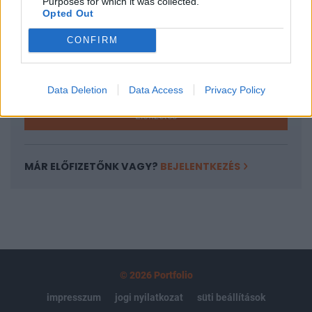
Purposes for which it was collected.
regisztrációhoz kötött.
Opted Out
Az előfizetés a következőket tartalmazza:
CONFIRM
Portfolio.hu teljes cikkarchívum
Kötéslisták: BÉT elmúlt 2 év napon belüli
kötéslistái
Data Deletion
Data Access
Privacy Policy
Előfizetés
MÁR ELŐFIZETŐNK VAGY?
BEJELENTKEZÉS
© 2026 Portfolio
impresszum
jogi nyilatkozat
süti beállítások