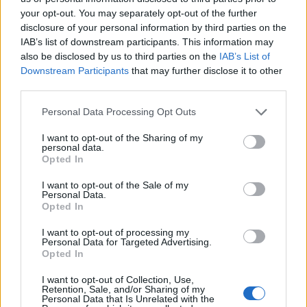
A társaság dolgozóinak jelentős részét
your opt-out. You may separately opt-out of the further
elbocsátotta, és egy Zala megyei faluba helyezte
disclosure of your personal information by third parties on the
át a székhelyét. A cég vezetői szerint új stratégiát
IAB’s list of downstream participants. This information may
also be disclosed by us to third parties on the
IAB’s List of
dolgoznak ki, ennek része a létszámcsökkentés és
Downstream Participants
that may further disclose it to other
a költözés.
third parties.
A Nemzetközi Vegyépszer Zrt. az eredeti Vegyépszer
Personal Data Processing Opt Outs
tőkéjének kétharmadát (10,5 milliárd forintot) és a
I want to opt-out of the Sharing of my
kötelezettség száz százalékát (csaknem harmincmilliárdot)
personal data.
vette át, de elképzelhető, hogy a második születésnapját
Opted In
sem éri meg a cég - írja az Index. A cégnyilvántartás szerint
I want to opt-out of the Sale of my
egyetlen tevékenységet - útépítés, autópálya-építés - végző
Personal Data.
társaság idén őszig...
Opted In
I want to opt-out of processing my
Personal Data for Targeted Advertising.
KEDVES OLVASÓNK!
Opted In
A keresett cikk a portfolio.hu hírarchívumához
I want to opt-out of Collection, Use,
Retention, Sale, and/or Sharing of my
tartozik, melynek olvasása előfizetéses
Personal Data that Is Unrelated with the