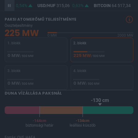
363,69
0,54%
USD/HUF
315,06
0,63%
BITCOIN
64 517,34
-0,
PAKSI ATOMERŐMŰ TELJESÍTMÉNYE
Összteljesítmény
225 MW
0 MW
2000 MW
1. blokk
2. blokk
0 MW
225 MW
/ 500 MW
/ 500 MW
3. blokk
4. blokk
0 MW
0 MW
/ 500 MW
/ 500 MW
DUNA VÍZÁLLÁSA PAKSNÁL
-130 cm
-144cm
-134cm
biztonsági határ
leállási küszöb
Forrás: OVF, HAEA