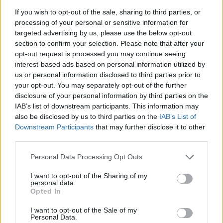
A beszűkülés jeleit mutatja az arany grafikonja, így a
If you wish to opt-out of the sale, sharing to third parties, or
nemesfémtől a közeljövőben nagyobb elmozdulást
processing of your personal or sensitive information for
várhatunk. Az árfolyam rátapadt a 61,8%-os Fibonacci
targeted advertising by us, please use the below opt-out
szintre, erről elrugaszkodva vagy a korábbi csúcsig, 1912
section to confirm your selection. Please note that after your
opt-out request is processed you may continue seeing
dollárig száguldhat az árfolyam, amennyiben azonban
interest-based ads based on personal information utilized by
kifulladnak a vevők, akkor ismét az 1700 dolláros szintek
us or personal information disclosed to third parties prior to
felé veheti az irányt a kurzus.Az S&P 500 grafikonjára...
your opt-out. You may separately opt-out of the further
disclosure of your personal information by third parties on the
IAB’s list of downstream participants. This information may
KEDVES OLVASÓNK!
also be disclosed by us to third parties on the
IAB’s List of
Downstream Participants
that may further disclose it to other
A keresett cikk a portfolio.hu hírarchívumához
third parties.
tartozik, melynek olvasása előfizetéses
regisztrációhoz kötött.
Personal Data Processing Opt Outs
Az előfizetés a következőket tartalmazza:
I want to opt-out of the Sharing of my
personal data.
Portfolio.hu teljes cikkarchívum
Opted In
Kötéslisták: BÉT elmúlt 2 év napon belüli
kötéslistái
I want to opt-out of the Sale of my
Personal Data.