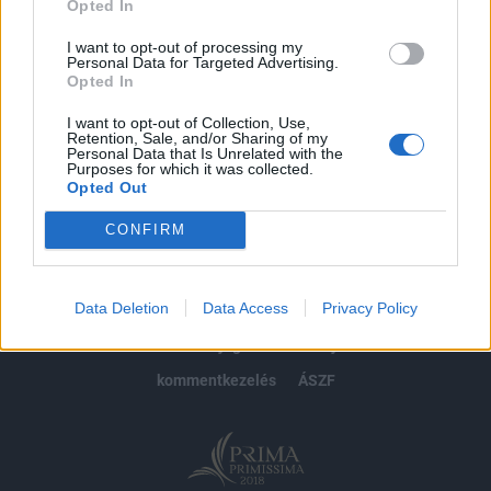
Opted In
Előfizetés
I want to opt-out of processing my
Personal Data for Targeted Advertising.
Opted In
MÁR ELŐFIZETŐNK VAGY?
BEJELENTKEZÉS
I want to opt-out of Collection, Use,
Retention, Sale, and/or Sharing of my
Personal Data that Is Unrelated with the
Purposes for which it was collected.
Opted Out
CONFIRM
© 2026 Portfolio
Data Deletion
Data Access
Privacy Policy
impresszum
jogi nyilatkozat
süti beállítások
adatvédelem
szerzői jogok
médiaajánlat
karrier
kommentkezelés
ÁSZF