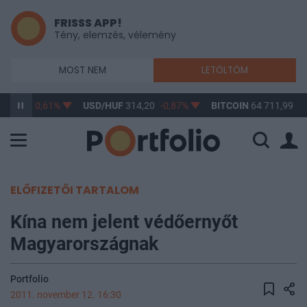
FRISSS APP!
Tény, elemzés, vélemény
MOST NEM
LETÖLTÖM
63,17
-0,61%
USD/HUF
314,20
-0,87%
BITCOIN
64 711,99
-0
ELŐFIZETŐI TARTALOM
Kína nem jelent védőernyőt
Magyarországnak
Portfolio
2011. november 12. 16:30