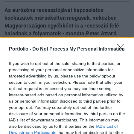
Az eurózóna recessziójával kapcsolatos
kockázatok mérsékelten magasak, miközben
Magyarországon egyébként is a recesszió felé
haladnak a folyamatok - mondta Peter Attard
Montalto, a Nomura elemzője az október 27-ei
Budapest Economic Forumon. Véleménye szerint
Portfolio -
Do Not Process My Personal Information
idén meglesznek a költségvetési célok
If you wish to opt-out of the sale, sharing to third parties, or
Magyarországon, de 2012-re nagyon kicsi
processing of your personal or sensitive information for
költségvetési tartaléka maradt, hogy elérje a
targeted advertising by us, please use the below opt-out
2,5%-os hiánycélt. A szakértő szerint komoly
section to confirm your selection. Please note that after your
politikai fordulat lenne, ha mégis az IMF-hez
opt-out request is processed you may continue seeing
interest-based ads based on personal information utilized by
kellene fordulnia a kormánynak, noha az
us or personal information disclosed to third parties prior to
egyértelmű védőerő lenne az országnak.
your opt-out. You may separately opt-out of the further
disclosure of your personal information by third parties on the
Az eurózóna recessziójával kapcsolatos kockázatok
IAB’s list of downstream participants. This information may
mérsékelten magasak, még mindig nem ez az alap
also be disclosed by us to third parties on the
IAB’s List of
forgatókönyve a Nomura elemzőjének, de kétségtelen, hogy
Downstream Participants
that may further disclose it to other