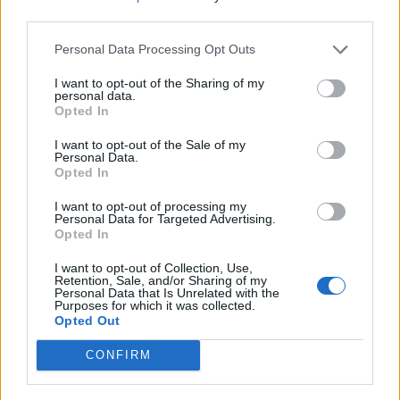
van rá kockázat, főként a banki hitelleépítési folyamat
third parties.
miatt, ami az újratőkésítéssel függ össze. Magyarország
Personal Data Processing Opt Outs
esetét el kell különíteni, itt egyébként is a recesszió felé
haladnak a folyamatok, ehhez nem ad...
I want to opt-out of the Sharing of my
personal data.
Opted In
KEDVES OLVASÓNK!
I want to opt-out of the Sale of my
Personal Data.
A keresett cikk a portfolio.hu hírarchívumához
Opted In
tartozik, melynek olvasása előfizetéses
I want to opt-out of processing my
regisztrációhoz kötött.
Personal Data for Targeted Advertising.
Opted In
Az előfizetés a következőket tartalmazza:
Portfolio.hu teljes cikkarchívum
I want to opt-out of Collection, Use,
Retention, Sale, and/or Sharing of my
Kötéslisták: BÉT elmúlt 2 év napon belüli
Personal Data that Is Unrelated with the
Purposes for which it was collected.
kötéslistái
Opted Out
CONFIRM
Előfizetés