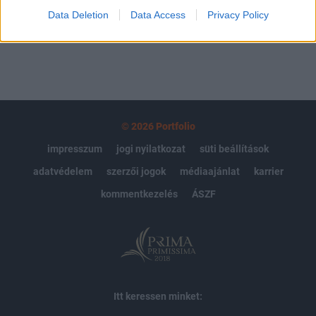
Data Deletion
Data Access
Privacy Policy
MÁR ELŐFIZETŐNK VAGY?
BEJELENTKEZÉS
© 2026 Portfolio
impresszum
jogi nyilatkozat
süti beállítások
adatvédelem
szerzői jogok
médiaajánlat
karrier
kommentkezelés
ÁSZF
Itt keressen minket: