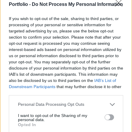
Portfolio -
Do Not Process My Personal Information
többsége a hazai piac zárása idején a negatív
tartományban mozognak.
If you wish to opt-out of the sale, sharing to third parties, or
processing of your personal or sensitive information for
Hibába csökken 0,2%-kal a német DAX és esnek néhány
targeted advertising by us, please use the below opt-out
tized százalékkal az amerikai piacok, a BUX a lengyel
section to confirm your selection. Please note that after your
indexere szorosan tapadva a második helyen zárt szerdán.
opt-out request is processed you may continue seeing
A lemaradók táborát az osztrák és a cseh piac tette ki. Ma
interest-based ads based on personal information utilized by
két fontosabb makroadat is érkezett a tengerentúlról. Ez
us or personal information disclosed to third parties prior to
your opt-out. You may separately opt-out of the further
alapján októberben a vártnál gyorsabban, 0,7 százalékkal
disclosure of your personal information by third parties on the
nőtt az ipari termelés volumene...
IAB’s list of downstream participants. This information may
also be disclosed by us to third parties on the
IAB’s List of
Downstream Participants
that may further disclose it to other
KEDVES OLVASÓNK!
third parties.
A keresett cikk a portfolio.hu hírarchívumához
Personal Data Processing Opt Outs
tartozik, melynek olvasása előfizetéses
regisztrációhoz kötött.
I want to opt-out of the Sharing of my
personal data.
Az előfizetés a következőket tartalmazza:
Opted In