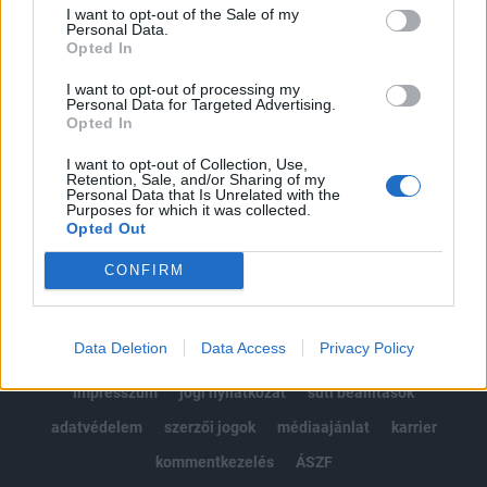
Portfolio.hu teljes cikkarchívum
I want to opt-out of the Sale of my
Kötéslisták: BÉT elmúlt 2 év napon belüli
Personal Data.
Opted In
kötéslistái
I want to opt-out of processing my
Personal Data for Targeted Advertising.
Előfizetés
Opted In
I want to opt-out of Collection, Use,
Retention, Sale, and/or Sharing of my
MÁR ELŐFIZETŐNK VAGY?
BEJELENTKEZÉS
Personal Data that Is Unrelated with the
Purposes for which it was collected.
Opted Out
CONFIRM
Data Deletion
Data Access
Privacy Policy
© 2026 Portfolio
impresszum
jogi nyilatkozat
süti beállítások
adatvédelem
szerzői jogok
médiaajánlat
karrier
kommentkezelés
ÁSZF