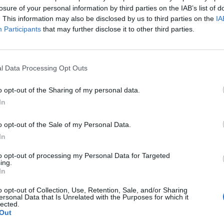
l így is sorozatban a hatodik mínuszos napját zárta, il
losure of your personal information by third parties on the IAB’s list of
g tavaly augusztusban produkált utoljára. A Dow végül 
. This information may also be disclosed by us to third parties on the
IA
aq 0,39 százalékot veszített értékéből a nap végére.
Participants
that may further disclose it to other third parties.
12 Megosztás Nyomás alá került a pénzügyi szektor Ahogy a fi
 fordult, úgy komolyabb eladói nyomás alá kerültek a makrogaz
l Data Processing Opt Outs
nyen reagáló bankpapírok....
o opt-out of the Sharing of my personal data.
In
ASÓNK!
a portfolio.hu hírarchívumához tartozik, melynek olvasása előf
o opt-out of the Sale of my Personal Data.
ötött.
In
övetkezőket tartalmazza:
to opt-out of processing my Personal Data for Targeted
ing.
 teljes cikkarchívum
In
 BÉT elmúlt 2 év napon belüli
o opt-out of Collection, Use, Retention, Sale, and/or Sharing
ersonal Data that Is Unrelated with the Purposes for which it
lected.
Out
Előfizetés