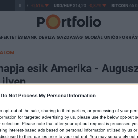
R/HUF
363,17
-0,61%
USD/HUF
314,20
-0,87%
BITCOIN
65 03
EFEKTETÉS
BANK
DEVIZA
GAZDASÁG
GLOBÁL
UNIÓS FORRÁ
TALOM
napja esik Amerika - Augusz
 ilyen
-
Do Not Process My Personal Information
to opt-out of the sale, sharing to third parties, or processing of your per
formation for targeted advertising by us, please use the below opt-out s
ndítottak az amerikai részvénypiacok, miután a görög p
r selection. Please note that after your opt-out request is processed y
 fokozták a feszültséget a piacokon, azóta viszont a 
eing interest-based ads based on personal information utilized by us or
disclosed to third parties prior to your opt-out. You may separately opt-