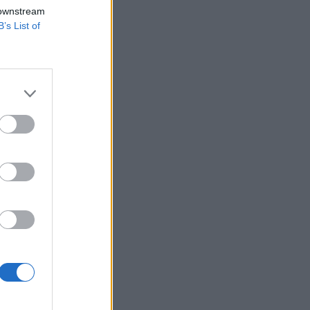
yen hosszan tartó
 downstream
0,75, az S&P 500
B’s List of
gyelem az európai
dasági környezet
izetéses