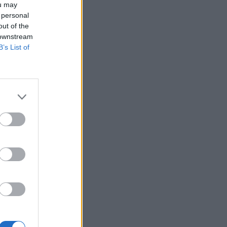
ou may
 personal
out of the
 downstream
lami
B’s List of
be állítani -
ni a Fekete-
 3 milliárd köbméter
a projekttől. Az
izetéses