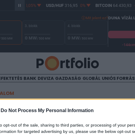
HUF
365,21
-0,05%
USD/HUF
316,95
0%
BITCOIN
64 430,93
-
DUNA VÍZÁL
Mit jelent ez?
3. blokk
4. blokk
0 MW
0 MW
/ 500 MW
/ 500 MW
/ 500 MW
-144c
A Duna vízállása Paksnál -129 cm. A biztonsági határ -144 cm,
EFEKTETÉS
BANK
DEVIZA
GAZDASÁG
GLOBÁL
UNIÓS FORRÁ
TALOM
 fekete-tengeri földgázterm
-
Do Not Process My Personal Information
krajna
to opt-out of the sale, sharing to third parties, or processing of your per
formation for targeted advertising by us, please use the below opt-out s