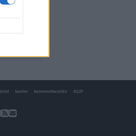
ánlat
karrier
kommentkezelés
ÁSZF