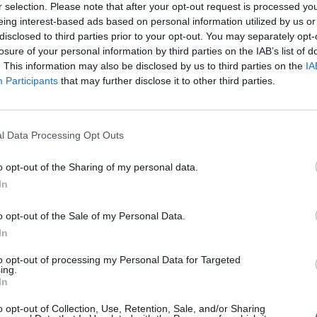
r selection. Please note that after your opt-out request is processed y
eing interest-based ads based on personal information utilized by us or
disclosed to third parties prior to your opt-out. You may separately opt-
losure of your personal information by third parties on the IAB’s list of
kívánja fekete-tengeri földgáztermelését. Az ország ál
. This information may also be disclosed by us to third parties on the
IA
AK Naftogaz az idei évben két tengeri fúrót kíván üzem
Participants
that may further disclose it to other third parties.
mberg ukrán lapinformációkra hivatkozva.
 idei évben két tengeri olajfúró platformot tervez üzembe állíta
l Data Processing Opt Outs
 célkitűzései szerint a Petro Hodovanets üzembe állításával évi
felszínre 2015-től, de már 2014-ben is érdemi termelést várnak 
o opt-out of the Sharing of my personal data.
tform már meg is érkezett a térségbe. A másik...
In
o opt-out of the Sale of my Personal Data.
ASÓNK!
In
a portfolio.hu hírarchívumához tartozik, melynek olvasása előf
to opt-out of processing my Personal Data for Targeted
ötött.
ing.
In
övetkezőket tartalmazza:
o opt-out of Collection, Use, Retention, Sale, and/or Sharing
 teljes cikkarchívum