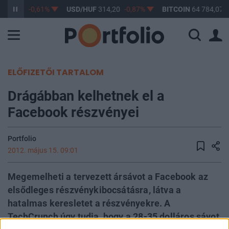
363,17
-0,61%
USD/HUF
314,20
-0,87%
BITCOIN
64 784,07
ELŐFIZETŐI TARTALOM
Drágábban kelhetnek el a
Facebook részvényei
Portfolio
2012. május 15. 09:01
Megemelheti a tervezett ársávot a Facebook az
elsődleges részvénykibocsátásra, látva a
hatalmas keresletet a részvényekre. A
TechCrunch úgy tudja, hogy a 28-35 dolláros sávot