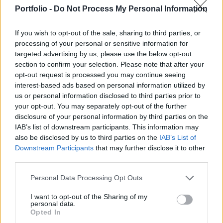
34-38 dollárra emelné a cég, ezzel pedig akár 103
Portfolio -
Do Not Process My Personal Information
milliárd dolláros piaci kapitalizáció is adódhat a
vállalatra az IPO-t követően.
If you wish to opt-out of the sale, sharing to third parties, or
processing of your personal or sensitive information for
A Facebook részvénykibocsátásról, a tőzsdei közösségi
targeted advertising by us, please use the below opt-out
cégekről és a manapság trendinek számító technológiai
section to confirm your selection. Please note that after your
vállalatokról részletesen hallhatnak soron következő
opt-out request is processed you may continue seeing
rendezvényünkön:Kapcsolódó cikkünk2012.05.14Érdemes-
interest-based ads based on personal information utilized by
us or personal information disclosed to third parties prior to
e Facebook részvényt venni? Ma este megtudhatod!Az erős
your opt-out. You may separately opt-out of the further
kereslet hatására megemelné a kibocsátásra tervezett
disclosure of your personal information by third parties on the
ársávot a Facebook: míg korábban 28-35...
IAB’s list of downstream participants. This information may
also be disclosed by us to third parties on the
IAB’s List of
Downstream Participants
that may further disclose it to other
KEDVES OLVASÓNK!
third parties.
A keresett cikk a portfolio.hu hírarchívumához
Personal Data Processing Opt Outs
tartozik, melynek olvasása előfizetéses
regisztrációhoz kötött.
I want to opt-out of the Sharing of my
personal data.
Opted In
Az előfizetés a következőket tartalmazza: