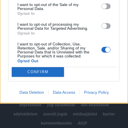
Portfolio.hu teljes cikkarchívum
I want to opt-out of the Sale of my
Personal Data.
Kötéslisták: BÉT elmúlt 2 év napon belüli
Opted In
kötéslistái
I want to opt-out of processing my
Personal Data for Targeted Advertising.
Előfizetés
Opted In
I want to opt-out of Collection, Use,
Retention, Sale, and/or Sharing of my
MÁR ELŐFIZETŐNK VAGY?
BEJELENTKEZÉS
Personal Data that Is Unrelated with the
Purposes for which it was collected.
Opted Out
CONFIRM
Data Deletion
Data Access
Privacy Policy
© 2026 Portfolio
impresszum
jogi nyilatkozat
süti beállítások
adatvédelem
szerzői jogok
médiaajánlat
karrier
kommentkezelés
ÁSZF