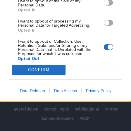
I want to opt-out of the Sale of my
Kötéslisták: BÉT elmúlt 2 év napon belüli
Personal Data.
kötéslistái
Opted In
I want to opt-out of processing my
Előfizetés
Personal Data for Targeted Advertising.
Opted In
I want to opt-out of Collection, Use,
MÁR ELŐFIZETŐNK VAGY?
BEJELENTKEZÉS
Retention, Sale, and/or Sharing of my
Personal Data that Is Unrelated with the
Purposes for which it was collected.
Opted Out
CONFIRM
© 2026 Portfolio
Data Deletion
Data Access
Privacy Policy
impresszum
jogi nyilatkozat
süti beállítások
adatvédelem
szerzői jogok
médiaajánlat
karrier
kommentkezelés
ÁSZF