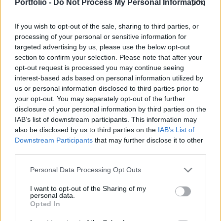
az S&P 500 mellett az arany árfolyamának
Portfolio -
Do Not Process My Personal Information
grafikonját vizsgáljuk meg.
If you wish to opt-out of the sale, sharing to third parties, or
A 2009 tavaszi mélypontokig esett a Lufthansa árfolyama
processing of your personal or sensitive information for
törve a tavaly őszi támaszokat. Ezzel a 8,3 eurós szint már
targeted advertising by us, please use the below opt-out
section to confirm your selection. Please note that after your
ellenállás, míg a hosszú alsó kanócokkal - melyek
opt-out request is processed you may continue seeing
fordulatot hozhatnak - megerősített kerek 8 eurós szint
interest-based ads based on personal information utilized by
támasz. Fent további ellenállások 8,7, 9,25, valamint 9,7
us or personal information disclosed to third parties prior to
eurónál, utóbbit a 200 napos mozgóátlag is erősíti. Napok
your opt-out. You may separately opt-out of the further
óta nem tud az S&P 500 az 1330 pontos...
disclosure of your personal information by third parties on the
IAB’s list of downstream participants. This information may
also be disclosed by us to third parties on the
IAB’s List of
KEDVES OLVASÓNK!
Downstream Participants
that may further disclose it to other
third parties.
A keresett cikk a portfolio.hu hírarchívumához
tartozik, melynek olvasása előfizetéses
Personal Data Processing Opt Outs
regisztrációhoz kötött.
I want to opt-out of the Sharing of my
personal data.
Az előfizetés a következőket tartalmazza:
Opted In
Portfolio.hu teljes cikkarchívum