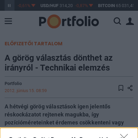
363,17
-0,61%
USD/HUF
314,20
-0,87%
BITCOIN
65 031,45
ELŐFIZETŐI TARTALOM
A görög választás dönthet az
irányról - Technikai elemzés
Portfolio
2012. június 15. 08:59
A hétvégi görög választások igen jelentős
réskockázatot rejtenek magukba, így
pozícióméreteinket érdemes csökkenteni vagy
mindent zárni. Ma elemzésünkben a Lufthansa és