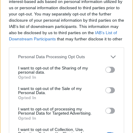
interest-based ads based on personal information utilized by
dönteni fog a Vidékfejlesztési Minisztérium és a
us or personal information disclosed to third parties prior to
Nemzetgazdasági Minisztérium közös
your opt-out. You may separately opt-out of the further
előterjesztése alapján a Gyulai Húskombinát
disclosure of your personal information by third parties on the
IAB’s list of downstream participants. This information may
megsegítéséről, valamint arról, hogy mihamarabb
also be disclosed by us to third parties on the
IAB’s List of
érezhető javulás következzen be az egyes
Downstream Participants
that may further disclose it to other
sertéságazati szereplők körülményeiben.
third parties.
Megsegítik a Gyulai Húskombinátot "A kormány
Personal Data Processing Opt Outs
álláspontja szerint az értékteremtő, termelő munka jelenti a
I want to opt-out of the Sharing of my
követendő utat Magyarország számára. Minden olyan
personal data.
Opted In
szándékot és tevékenységet támogatni kell, amely
munkahelyeket teremt - vagy éppen meglévőket őriz meg -
I want to opt-out of the Sale of my
és tevőlegesen hozzájárul a magyar gazdaság
Personal Data.
Opted In
teljesítményének növeléséhez" - olvasható a
közleményben....
I want to opt-out of processing my
Personal Data for Targeted Advertising.
Opted In
KEDVES OLVASÓNK!
I want to opt-out of Collection, Use,