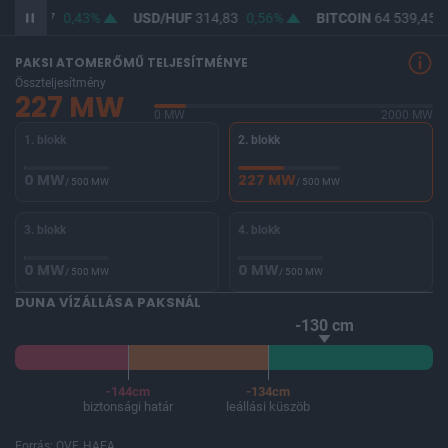
F
363,27
0,43%
USD/HUF
314,83
0,56%
BITCOIN
64 539,45
-
PAKSI ATOMERŐMŰ TELJESÍTMÉNYE
Összteljesítmény
227 MW
0 MW
2000 MW
1. blokk
2. blokk
0 MW
227 MW
/ 500 MW
/ 500 MW
3. blokk
4. blokk
0 MW
0 MW
/ 500 MW
/ 500 MW
DUNA VÍZÁLLÁSA PAKSNÁL
-130 cm
-144cm
-134cm
biztonsági határ
leállási küszöb
Forrás: OVF, HAEA