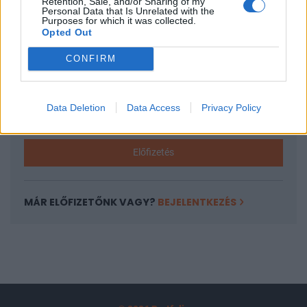
Retention, Sale, and/or Sharing of my
A keresett cikk a portfolio.hu hírarchívumához
Personal Data that Is Unrelated with the
Purposes for which it was collected.
tartozik, melynek olvasása előfizetéses
Opted Out
regisztrációhoz kötött.
CONFIRM
Az előfizetés a következőket tartalmazza:
Portfolio.hu teljes cikkarchívum
Kötéslisták: BÉT elmúlt 2 év napon belüli
Data Deletion
Data Access
Privacy Policy
kötéslistái
Előfizetés
MÁR ELŐFIZETŐNK VAGY?
BEJELENTKEZÉS