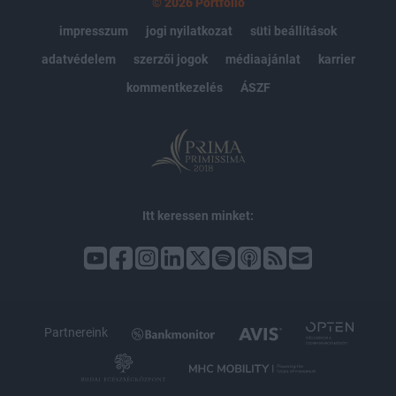
© 2026 Portfolio
impresszum
jogi nyilatkozat
süti beállítások
adatvédelem
szerzői jogok
médiaajánlat
karrier
kommentkezelés
ÁSZF
Itt keressen minket:
Partnereink