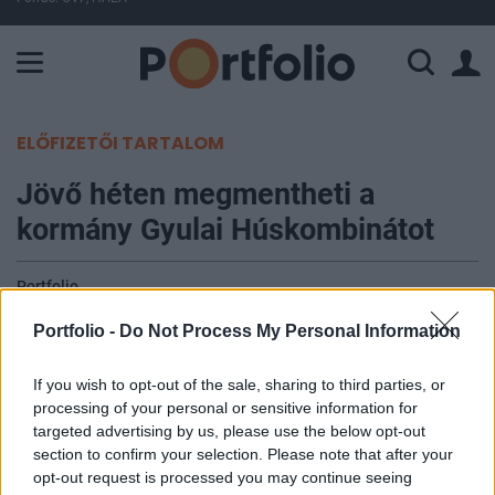
A Paksi Atomerőmű összteljesítménye 227 MW. A Duna vízállá
ELŐFIZETŐI TARTALOM
Jövő héten megmentheti a
kormány Gyulai Húskombinátot
Portfolio
2012. augusztus 21. 20:45
Portfolio -
Do Not Process My Personal Information
Kedden lezajlott az Orbán Viktor miniszterelnök
If you wish to opt-out of the sale, sharing to third parties, or
utasítására összehívott két rendkívüli
processing of your personal or sensitive information for
megbeszélés a sertéságazat aktuális
targeted advertising by us, please use the below opt-out
problémáiról. A Kormányszóvivői Iroda
section to confirm your selection. Please note that after your
opt-out request is processed you may continue seeing
közleménye szerint a kormány jövő szerdáig