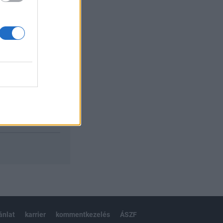
izetéses
ánlat
karrier
kommentkezelés
ÁSZF