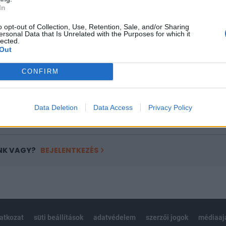
ASÓNK!
In
a portfolio.hu hírarchívumához tartozik, melynek olvasása előf
o opt-out of Collection, Use, Retention, Sale, and/or Sharing
ötött.
ersonal Data that Is Unrelated with the Purposes for which it
lected.
Out
övetkezőket tartalmazza:
 teljes cikkarchívum
CONFIRM
 BÉT elmúlt 2 év napon belüli
Data Deletion
Data Access
Privacy Policy
Előfizetés
NK VAGY?
BEJELENTKEZÉS
latkozat
süti beállítások
adatvédelem
szerzői jogok
médiaaj