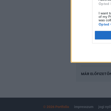
KEDVES OLV
Opted 
A keresett cikk 
I want t
regisztrációhoz k
of my P
was col
Opted 
Az előfizetés a k
Portfolio.hu
Kötéslisták:
kötéslistái
MÁR ELŐFIZETŐ
© 2026 Portfolio
impresszum
jogi nyi