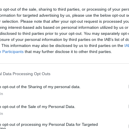
to opt-out of the sale, sharing to third parties, or processing of your per
09:47
formation for targeted advertising by us, please use the below opt-out s
r selection. Please note that after your opt-out request is processed y
a tegnap bejelentette, hogy jelentősen csökkenti az os
eing interest-based ads based on personal information utilized by us or
kező 2 évben. A menedzsment a lépést azzal indokolta
disclosed to third parties prior to your opt-out. You may separately opt-
losure of your personal information by third parties on the IAB’s list of
on igencsak kiélezett a verseny a szolgáltatók között,
. This information may also be disclosed by us to third parties on the
IA
makrogazdasági kilátások romlottak jelentősen. Az os
Participants
that may further disclose it to other third parties.
k-csökkentése nem egyedülálló a szektorban, idén az o
 Telefonica és a holland KPN szintén jelentősen visszav
urópai trendek tehát az osztalékfizetés csökkentése i
l Data Processing Opt Outs
agyar Telekom is hasonló lépésre kényszerül-e.
o opt-out of the Sharing of my personal data.
ent a romló iparági környezetre A Telekom Austria menedzsme
In
ezte, hogy a vállalat kilátásai - főként az osztrák piacon - nem t
ebb, ami csökkenő piaci részesedést és alacsonyabb marzsokat
o opt-out of the Sale of my Personal Data.
zen felül a vállalat a bolgár piacon is nehézségekkel szembesül.
In
to opt-out of processing my Personal Data for Targeted
ing.