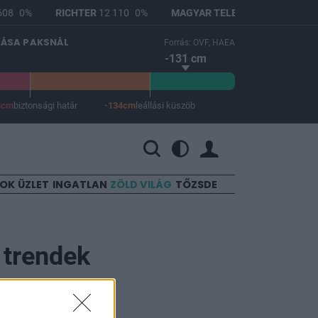
08
0%
RICHTER
12 110
0%
MAGYAR TELEKOM
2 790
0%
LÁSA PAKSNÁL
Forrás: OVF, HAEA
-131 cm
4cm
biztonsági határ
-134cm
leállási küszöb
 a leállási küszöb -134 cm.
SOK
ÜZLET
INGATLAN
ZÖLD VILÁG
TŐZSDE
 trendek