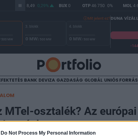
ITCOIN
64 788,49
0,29%
BUX
0
OTP
46 750
0%
MOL
4 6
DUNA VÍZÁL
Mit jelent ez?
3. blokk
4. blokk
0 MW
0 MW
/ 500 MW
/ 500 MW
/ 500 MW
-14
 Duna vízállása Paksnál -131 cm. A biztonsági határ -144 cm,
EFEKTETÉS
BANK
DEVIZA
GAZDASÁG
GLOBÁL
UNIÓS FORRÁ
TALOM
 MTel-osztalék? Az európai
biztatóak
-
Do Not Process My Personal Information