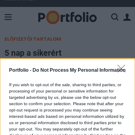
A Paksi Atomerőmű összteljesítménye 225 MW. A Duna vízállá
ELŐFIZETŐI TARTALOM
5 nap a sikerért
Portfolio
Portfolio -
Do Not Process My Personal Information
2013. január 08. 12:40
If you wish to opt-out of the sale, sharing to third parties, or
A Portfolio.hu 5 napos gyakorlatorientált
processing of your personal or sensitive information for
targeted advertising by us, please use the below opt-out
kereskedési tanfolyamán az alapoktól ismerheti
section to confirm your selection. Please note that after your
meg a kereskedés rejtelmeit, és sajátíthat el
opt-out request is processed you may continue seeing
hatékony kereskedési stratégiákat. A tanfolyamon
interest-based ads based on personal information utilized by
akár saját laptopján is követheti az előadók
us or personal information disclosed to third parties prior to
your opt-out. You may separately opt-out of the further
kereskedéseit. A tananyag részét képezi sok más