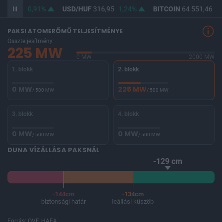
365,01
0,91%
USD/HUF
316,95
1,24%
BITCOIN
64 551,46
-0
PAKSI ATOMERŐMŰ TELJESÍTMÉNYE
Összteljesítmény
225 MW
0 MW
2000 MW
1. blokk
2. blokk
0 MW
225 MW
/ 500 MW
/ 500 MW
3. blokk
4. blokk
0 MW
0 MW
/ 500 MW
/ 500 MW
DUNA VÍZÁLLÁSA PAKSNÁL
-129 cm
-144cm
-134cm
biztonsági határ
leállási küszöb
Forrás: OVF, HAEA