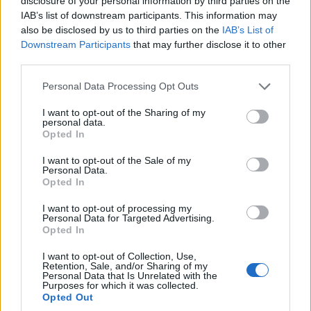
disclosure of your personal information by third parties on the
mellett, a Portfolio dupla időperiódusú stratégia
IAB’s list of downstream participants. This information may
is.
also be disclosed by us to third parties on the
IAB’s List of
Downstream Participants
that may further disclose it to other
A dupla időperiódusú stratégiához segítséget nyújt az
third parties.
IndikátorInas szoftver, amelyet minden tanfolyam
Personal Data Processing Opt Outs
résztvevő rendelkezésére bocsátunk. Az IndikátorInas
egyszerre több tucat grafikonon is képes az indikátorokat
I want to opt-out of the Sharing of my
különböző idősíkokon vizsgálni, és jelzést ad, amennyiben
personal data.
Opted In
a rövidebb idősíkon, egy hosszabb idősík irányába fordul
az indikátor. Ez utóbbi a mi dupla...
I want to opt-out of the Sale of my
Personal Data.
Opted In
KEDVES OLVASÓNK!
I want to opt-out of processing my
Personal Data for Targeted Advertising.
A keresett cikk a portfolio.hu hírarchívumához
Opted In
tartozik, melynek olvasása előfizetéses
I want to opt-out of Collection, Use,
regisztrációhoz kötött.
Retention, Sale, and/or Sharing of my
Personal Data that Is Unrelated with the
Az előfizetés a következőket tartalmazza:
Purposes for which it was collected.
Opted Out
Portfolio.hu teljes cikkarchívum