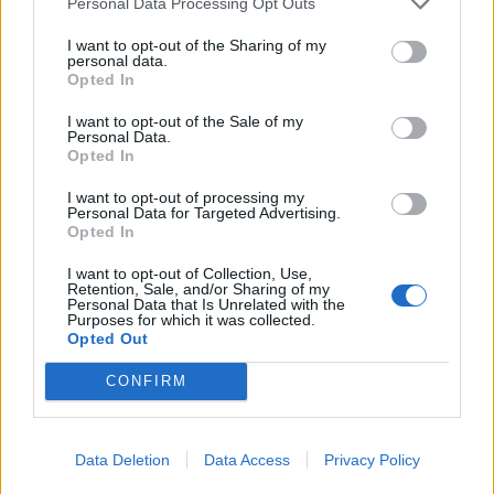
Personal Data Processing Opt Outs
későbbre ígért a sajtófőnök. A nol.hu értesülése szerint az
I want to opt-out of the Sharing of my
MVM Magyar...
personal data.
Opted In
KEDVES OLVASÓNK!
I want to opt-out of the Sale of my
Personal Data.
Opted In
A keresett cikk a portfolio.hu hírarchívumához
tartozik, melynek olvasása előfizetéses
I want to opt-out of processing my
regisztrációhoz kötött.
Personal Data for Targeted Advertising.
Opted In
Az előfizetés a következőket tartalmazza:
I want to opt-out of Collection, Use,
Portfolio.hu teljes cikkarchívum
Retention, Sale, and/or Sharing of my
Personal Data that Is Unrelated with the
Kötéslisták: BÉT elmúlt 2 év napon belüli
Purposes for which it was collected.
kötéslistái
Opted Out
CONFIRM
Előfizetés
Data Deletion
Data Access
Privacy Policy
MÁR ELŐFIZETŐNK VAGY?
BEJELENTKEZÉS