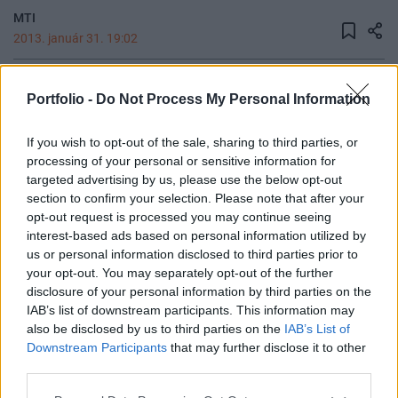
MTI
2013. január 31. 19:02
A kormány a mai napon Budapesten megvette,
Portfolio -
Do Not Process My Personal Information
visszavásárolta azokat az eszközöket - például
gáztározókat, szerződéseket - amelyeket az előző
If you wish to opt-out of the sale, sharing to third parties, or
kormányok privatizáltak - nyilatkozta Orbán
processing of your personal or sensitive information for
Viktor miniszterelnök csütörtökön Moszkvában az
targeted advertising by us, please use the below opt-out
section to confirm your selection. Please note that after your
MTI-nek. A kormányfő hozzátette: Magyarország
opt-out request is processed you may continue seeing
polgárai most már biztonságban érezhetik
interest-based ads based on personal information utilized by
magukat az energiaellátás mennyisége, illetve az
us or personal information disclosed to third parties prior to
érte fizetendő ár tekintetében is.
your opt-out. You may separately opt-out of the further
disclosure of your personal information by third parties on the
Az MTI-nek a részleteket firtató kérdésére Havasi Bertalan,
IAB’s list of downstream participants. This information may
a miniszterelnök sajtófőnöke elmondta: az állam képviselői
also be disclosed by us to third parties on the
IAB’s List of
Downstream Participants
that may further disclose it to other
és az E.ON között a tárgyalások minden érdemi kérdésben
third parties.
lezárultak, a szövegszerű megállapodási javaslat elkészült,
a technikai lebonyolítás zajlik. További részleteket