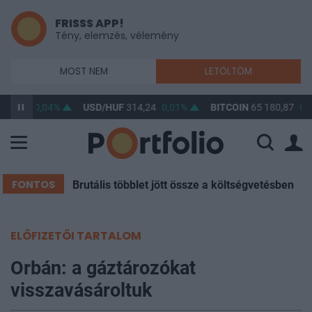
FRISSS APP!
Tény, elemzés, vélemény
MOST NEM
LETÖLTÖM
363,30
0,04%
USD/HUF
314,24
0,01%
BITCOIN
65 180,87
0,
FONTOS
Brutális többlet jött össze a költségvetésben
ELŐFIZETŐI TARTALOM
Orbán: a gáztározókat
visszavásároltuk