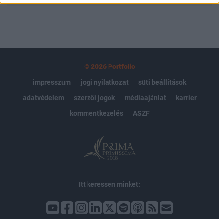
© 2026 Portfolio
impresszum
jogi nyilatkozat
süti beállítások
adatvédelem
szerzői jogok
médiaajánlat
karrier
kommentkezelés
ÁSZF
Itt keressen minket: