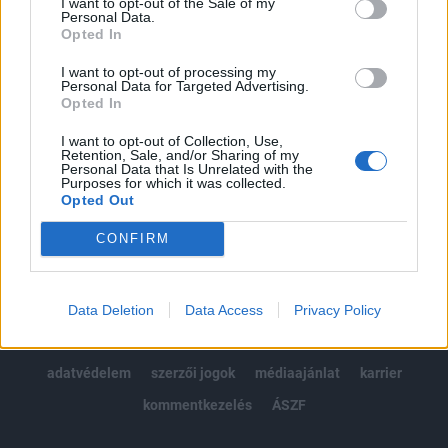
I want to opt-out of the Sale of my
Kötéslisták: BÉT elmúlt 2 év napon belüli
Personal Data.
kötéslistái
Opted In
I want to opt-out of processing my
Előfizetés
Personal Data for Targeted Advertising.
Opted In
I want to opt-out of Collection, Use,
MÁR ELŐFIZETŐNK VAGY?
BEJELENTKEZÉS
Retention, Sale, and/or Sharing of my
Personal Data that Is Unrelated with the
Purposes for which it was collected.
Opted Out
CONFIRM
© 2026 Portfolio
Data Deletion
Data Access
Privacy Policy
impresszum
jogi nyilatkozat
süti beállítások
adatvédelem
szerzői jogok
médiaajánlat
karrier
kommentkezelés
ÁSZF