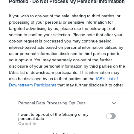
Kft-ben - jelentette szerdán a Nyefty Rossziji
Portfolio -
Do Not Process My Personal Information
energetikai hírportál.
If you wish to opt-out of the sale, sharing to third parties, or
Az április 18-án tartandó igazgatótanácsi ülés napirendi
processing of your personal or sensitive information for
pontjai között szerepel a kérdés, hogy a Gazprom állami
targeted advertising by us, please use the below opt-out
section to confirm your selection. Please note that after your
energetikai cég 95,68 százalékos tulajdonában lévő, kőolaj-
opt-out request is processed you may continue seeing
kitermeléssel és feldolgozással, tárolással foglalkozó
interest-based ads based on personal information utilized by
orosz cég a hozzá tartozó szerbiai Naftna Industrija Srbije
us or personal information disclosed to third parties prior to
(NIS) keresztül megvásárolja-e a kőolaj-és
your opt-out. You may separately opt-out of the further
földgázkitermeléssel foglalkozó magyar...
disclosure of your personal information by third parties on the
IAB’s list of downstream participants. This information may
also be disclosed by us to third parties on the
IAB’s List of
KEDVES OLVASÓNK!
Downstream Participants
that may further disclose it to other
third parties.
A keresett cikk a portfolio.hu hírarchívumához
tartozik, melynek olvasása előfizetéses
Personal Data Processing Opt Outs
regisztrációhoz kötött.
I want to opt-out of the Sharing of my
personal data.
Az előfizetés a következőket tartalmazza:
Opted In
Portfolio.hu teljes cikkarchívum