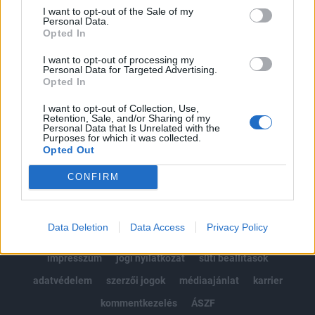
Portfolio.hu teljes cikkarchívum
I want to opt-out of the Sale of my
Personal Data.
Kötéslisták: BÉT elmúlt 2 év napon belüli
Opted In
kötéslistái
I want to opt-out of processing my
Personal Data for Targeted Advertising.
Előfizetés
Opted In
I want to opt-out of Collection, Use,
Retention, Sale, and/or Sharing of my
MÁR ELŐFIZETŐNK VAGY?
BEJELENTKEZÉS
Personal Data that Is Unrelated with the
Purposes for which it was collected.
Opted Out
CONFIRM
Data Deletion
Data Access
Privacy Policy
© 2026 Portfolio
impresszum
jogi nyilatkozat
süti beállítások
adatvédelem
szerzői jogok
médiaajánlat
karrier
kommentkezelés
ÁSZF