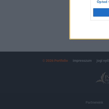
Opted 
MÁR ELŐFIZETŐ
© 2026 Portfolio
impresszum
jogi nyi
Partnereink