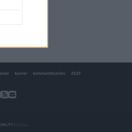
ánlat
karrier
kommentkezelés
ÁSZF