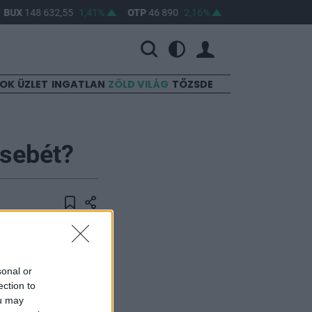
BUX
148 632,55
1,41%
OTP
46 890
2,16%
MOL
4 650
0,22%
SOK
ÜZLET
INGATLAN
ZÖLD VILÁG
TŐZSDE
zsebét?
ervezett állami
sonal or
i az eladásokból
ection to
sabb
ou may