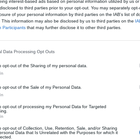
eing interest-based ads based on personal information utilized by us or
e. Nem szabad persze megfeledkezni a kockázatokról,
disclosed to third parties prior to your opt-out. You may separately opt-
olgálhat arra, hogy miért nincs a mostaninál jóval ma
losure of your personal information by third parties on the IAB’s list of
 árfolyama. Kiemelten fontos, hogy az állammal törté
. This information may also be disclosed by us to third parties on the
IA
apodások, ami megnehezíti a tisztánlátást.
Participants
that may further disclose it to other third parties.
kereshettünk az áramszolgáltatókkalA jellemzően osztalék alapo
szvényei idén év eleje óta szép emelkedésnek indultak, amiben 
l Data Processing Opt Outs
 korábbi évek kedvezőtlen szabályozói változtatásai, valamint a
t alacsonyabb osztalékok után a befektetők elkezdtek egy esetle
o opt-out of the Sharing of my personal data.
In
ASÓNK!
o opt-out of the Sale of my Personal Data.
In
a portfolio.hu hírarchívumához tartozik, melynek olvasása előf
ötött.
to opt-out of processing my Personal Data for Targeted
ing.
övetkezőket tartalmazza:
In
 teljes cikkarchívum
o opt-out of Collection, Use, Retention, Sale, and/or Sharing
 BÉT elmúlt 2 év napon belüli
ersonal Data that Is Unrelated with the Purposes for which it
lected.