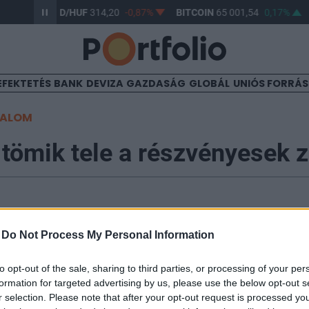
0,61%
USD/HUF
314,20
-0,87%
BITCOIN
65 001,54
0,17%
EFEKTETÉS
BANK
DEVIZA
GAZDASÁG
GLOBÁL
UNIÓS FORRÁ
TALOM
tömik tele a részvényesek 
-
Do Not Process My Personal Information
at kereshettek a befektetők a magyar tőzsdén forgó
al, a sztori pedig, úgy tűnik, még csak most indul. A t
to opt-out of the sale, sharing to third parties, or processing of your per
k növelhetik a cégek eredménytermelő képességét, am
formation for targeted advertising by us, please use the below opt-out s
 pénzbevételek mellett lehetőséget teremthet a maga
r selection. Please note that after your opt-out request is processed y