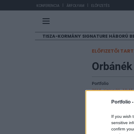
|
|
EUR/HUF
363,17
-
KONFERENCIA
ÁRFOLYAM
ELŐFIZETÉS
TISZA-KORMÁNY
SIGNATURE
HÁBORÚ
B
ELŐFIZETŐI TAR
Orbánék 
Portfolio
2015. június 01. 10:45
Portfolio 
Már eddig is sok
áramszolgáltatókk
If you wish 
eszközvásárláso
sensitive in
befolyó egyszeri
confirm you