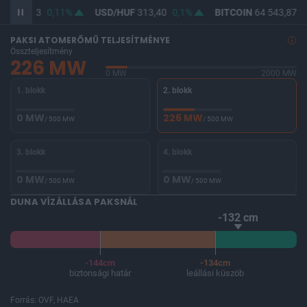
UF
362,13
0,11%
USD/HUF
313,40
0,1%
BITCOIN
64 543,87
-
PAKSI ATOMERŐMŰ TELJESÍTMÉNYE
Összteljesítmény
226 MW
0 MW
2000 MW
1. blokk
2. blokk
0 MW
226 MW
/ 500 MW
/ 500 MW
3. blokk
4. blokk
0 MW
0 MW
/ 500 MW
/ 500 MW
DUNA VÍZÁLLÁSA PAKSNÁL
-132 cm
-144cm
-134cm
biztonsági határ
leállási küszöb
Forrás: OVF, HAEA