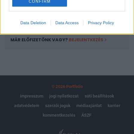
CONFIRM
kötéslistái
Előfizetés
Data Deletion
Data Access
Privacy Policy
MÁR ELŐFIZETŐNK VAGY?
BEJELENTKEZÉS
© 2026 Portfolio
impresszum
jogi nyilatkozat
süti beállítások
adatvédelem
szerzői jogok
médiaajánlat
karrier
kommentkezelés
ÁSZF