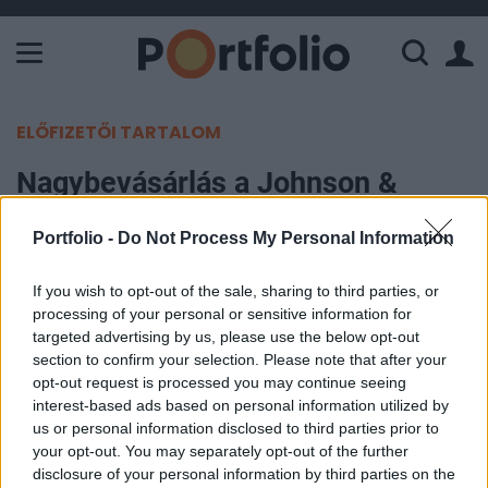
A Paksi Atomerőmű összteljesítménye 226 MW. A Duna vízállá
ELŐFIZETŐI TARTALOM
Nagybevásárlás a Johnson &
Johnsonnál
Portfolio -
Do Not Process My Personal Information
Portfolio
If you wish to opt-out of the sale, sharing to third parties, or
2016. szeptember 16. 21:24
processing of your personal or sensitive information for
targeted advertising by us, please use the below opt-out
A Johnson & Johnson 4,3 milliárd dollárnyi
section to confirm your selection. Please note that after your
készpénzért megvásárolja az Abbott Laboratories
opt-out request is processed you may continue seeing
interest-based ads based on personal information utilized by
optikai leányvállalatát - jelentette be a cég
us or personal information disclosed to third parties prior to
pénteken. A hírre az Abbott papírjai kezdtek
your opt-out. You may separately opt-out of the further
drágulni, amivel a piac ítéletet mondott az
disclosure of your personal information by third parties on the