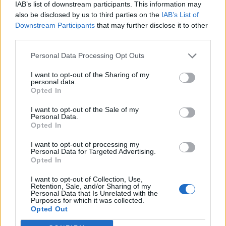
akvizícióról.
IAB’s list of downstream participants. This information may
also be disclosed by us to third parties on the
IAB’s List of
Downstream Participants
that may further disclose it to other
Az Abbott Laboratories optikai üzletága, az Abbott Medical
third parties.
Optics felvásárlása 2017 első negyedévében zárulhat le a
várakozások szerint. A megvásárlandó cég 2015-ben 1,1
Personal Data Processing Opt Outs
milliárd dolláros forgalmat bonyolított, Ashley McEvoy, a
Johnson & Johnson vezére úgy nyilatkozott, hogy a
I want to opt-out of the Sharing of my
personal data.
felvásárlással tovább tudják szélesíteni termékskálájukat.
Opted In
A bejelentés után a Johnson & Johnson...
I want to opt-out of the Sale of my
Personal Data.
Opted In
KEDVES OLVASÓNK!
I want to opt-out of processing my
A keresett cikk a portfolio.hu hírarchívumához
Personal Data for Targeted Advertising.
Opted In
tartozik, melynek olvasása előfizetéses
regisztrációhoz kötött.
I want to opt-out of Collection, Use,
Retention, Sale, and/or Sharing of my
Az előfizetés a következőket tartalmazza:
Personal Data that Is Unrelated with the
Purposes for which it was collected.
Portfolio.hu teljes cikkarchívum
Opted Out
Kötéslisták: BÉT elmúlt 2 év napon belüli