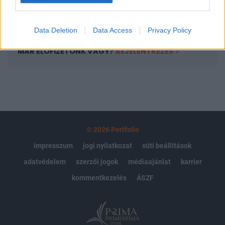
Előfizetés
Data Deletion
Data Access
Privacy Policy
MÁR ELŐFIZETŐNK VAGY?
BEJELENTKEZÉS
© 2026 Portfolio
impresszum
jogi nyilatkozat
süti beállítások
adatvédelem
szerzői jogok
médiaajánlat
karrier
kommentkezelés
ÁSZF