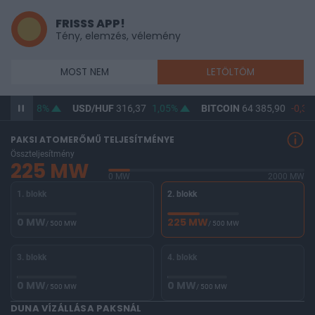
FRISSS APP!
Tény, elemzés, vélemény
MOST NEM
LETÖLTÖM
64,63
0,8%
USD/HUF
316,37
1,05%
BITCOIN
64 385,90
-0,33
PAKSI ATOMERŐMŰ TELJESÍTMÉNYE
Összteljesítmény
225 MW
0 MW
2000 MW
1. blokk
2. blokk
0 MW
225 MW
/ 500 MW
/ 500 MW
3. blokk
4. blokk
0 MW
0 MW
/ 500 MW
/ 500 MW
DUNA VÍZÁLLÁSA PAKSNÁL