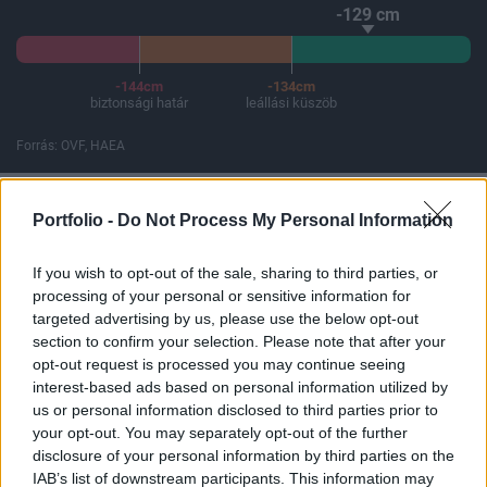
-129 cm
-144cm
-134cm
biztonsági határ
leállási küszöb
Forrás: OVF, HAEA
A Paksi Atomerőmű összteljesítménye 225 MW. A Duna vízállá
Portfolio -
Do Not Process My Personal Information
If you wish to opt-out of the sale, sharing to third parties, or
ELŐFIZETŐI TARTALOM
processing of your personal or sensitive information for
targeted advertising by us, please use the below opt-out
Itt a felminősítés - Elszáll az OTP,
section to confirm your selection. Please note that after your
opt-out request is processed you may continue seeing
a Mol, a Richter és a Telekom?
interest-based ads based on personal information utilized by
us or personal information disclosed to third parties prior to
Nagy Viktor
your opt-out. You may separately opt-out of the further
2016. szeptember 19. 04:15
disclosure of your personal information by third parties on the
IAB’s list of downstream participants. This information may