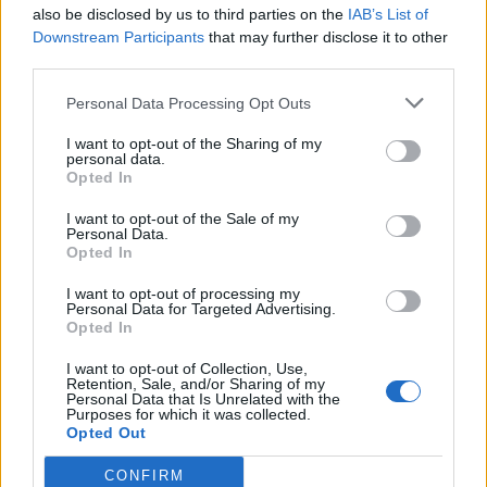
also be disclosed by us to third parties on the
IAB’s List of
A Fitch után a Standard & Poor's is felminősítette
Downstream Participants
that may further disclose it to other
Magyarországot Mivel már két hitelminősítőnél is
third parties.
kikerültünk a bóvli kategóriából, hatalmas tőke mozdulhat
meg a magyar eszközök, így a magyar részvények felé
Personal Data Processing Opt Outs
Pénteken este érkezett a hír, a forint már erősödött, de mivel
I want to opt-out of the Sharing of my
a budapesti tőzsde akkor már zárva volt, a magyar
personal data.
részvényárfolyamok csak hétfőn reagálhatnakNagy...
Opted In
I want to opt-out of the Sale of my
Personal Data.
KEDVES OLVASÓNK!
Opted In
A keresett cikk a portfolio.hu hírarchívumához
I want to opt-out of processing my
Personal Data for Targeted Advertising.
tartozik, melynek olvasása előfizetéses
Opted In
regisztrációhoz kötött.
I want to opt-out of Collection, Use,
Az előfizetés a következőket tartalmazza:
Retention, Sale, and/or Sharing of my
Personal Data that Is Unrelated with the
Portfolio.hu teljes cikkarchívum
Purposes for which it was collected.
Opted Out
Kötéslisták: BÉT elmúlt 2 év napon belüli
kötéslistái
CONFIRM