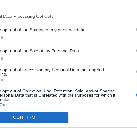
ASÓNK!
l Data Processing Opt Outs
a portfolio.hu hírarchívumához tartozik, melynek olvasása előf
o opt-out of the Sharing of my personal data.
ötött.
In
övetkezőket tartalmazza:
 teljes cikkarchívum
o opt-out of the Sale of my Personal Data.
 BÉT elmúlt 2 év napon belüli
In
to opt-out of processing my Personal Data for Targeted
ing.
In
Előfizetés
o opt-out of Collection, Use, Retention, Sale, and/or Sharing
ersonal Data that Is Unrelated with the Purposes for which it
lected.
NK VAGY?
BEJELENTKEZÉS
Out
CONFIRM