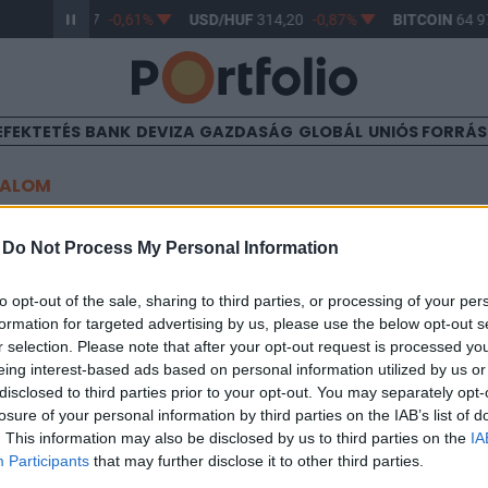
R/HUF
363,17
-0,61%
USD/HUF
314,20
-0,87%
BITCOIN
64 97
EFEKTETÉS
BANK
DEVIZA
GAZDASÁG
GLOBÁL
UNIÓS FORRÁ
TALOM
kitáncolhat az olajmegállapo
-
Do Not Process My Personal Information
to opt-out of the sale, sharing to third parties, or processing of your per
formation for targeted advertising by us, please use the below opt-out s
5:40
r selection. Please note that after your opt-out request is processed y
eing interest-based ads based on personal information utilized by us or
 Bécsben az OPEC-országok, hogy megállapodjanak a szeptembe
disclosed to third parties prior to your opt-out. You may separately opt-
részleteiről, a megállapodás valószínűsége azonban sokat csök
losure of your personal information by third parties on the IAB’s list of
aci határidős árazások alapján már csak 30 százalék a valószín
. This information may also be disclosed by us to third parties on the
IA
y olajkitermelő országok között A megállapodás már...
Participants
that may further disclose it to other third parties.