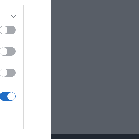
izetéses