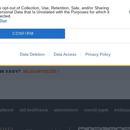
ötött.
o opt-out of Collection, Use, Retention, Sale, and/or Sharing
ersonal Data that Is Unrelated with the Purposes for which it
övetkezőket tartalmazza:
lected.
Out
 teljes cikkarchívum
 BÉT elmúlt 2 év napon belüli
CONFIRM
Előfizetés
Data Deletion
Data Access
Privacy Policy
NK VAGY?
BEJELENTKEZÉS
latkozat
süti beállítások
adatvédelem
szerzői jogok
médiaaj