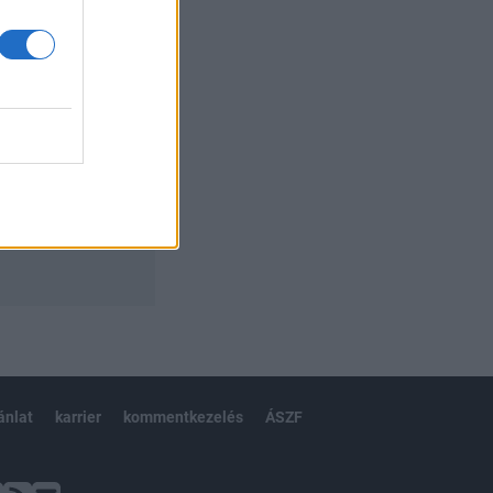
ánlat
karrier
kommentkezelés
ÁSZF