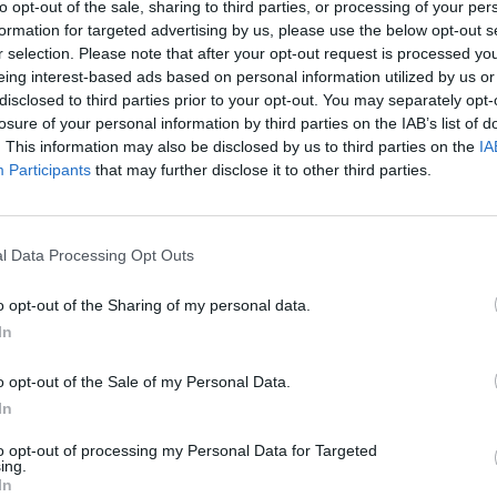
to opt-out of the sale, sharing to third parties, or processing of your per
formation for targeted advertising by us, please use the below opt-out s
r selection. Please note that after your opt-out request is processed y
eing interest-based ads based on personal information utilized by us or
at vezetője indította el a londoni tőzsde keddi keresk
disclosed to third parties prior to your opt-out. You may separately opt-
losure of your personal information by third parties on the IAB’s list of
 részvételükkel startolt el a Budapesti Értéktőzsde és
. This information may also be disclosed by us to third parties on the
IA
lalataként működő ELITE közös vállalatfejlesztési pro
Participants
that may further disclose it to other third parties.
sszhangban az ELITE Program célja, hogy nemzetközi s
 olyan magyar vállalatoknak, melyek később akár egy 
s sikerrel megvalósíthatnak.
l Data Processing Opt Outs
zsde (BÉT) és a londoni tőzsde leányvállalataként működő ELIT
o opt-out of the Sharing of my personal data.
 együttműködési megállapodásának köszönhetően a Program els
In
t magyar vállalat vezetője is részt vesz. Az egyre növekvő ELI
gyar társaságok csatlakozhattak, mint a forgácsolt alkatrészek
o opt-out of the Sale of my Personal Data.
In
ASÓNK!
to opt-out of processing my Personal Data for Targeted
ing.
a portfolio.hu hírarchívumához tartozik, melynek olvasása előf
In