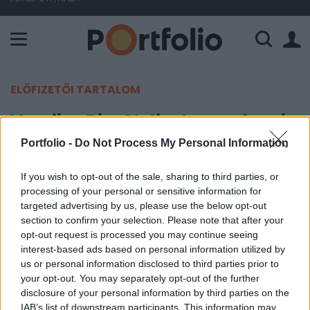
A Paksi Atomerőmű összteljesítménye 226 MW. A Duna vízállá
ELŐFIZETŐI TARTALOM
Veszik a PlayStationt az emberek
Portfolio -
Do Not Process My Personal Information
Portfolio
2017. október 31. 10:24
If you wish to opt-out of the sale, sharing to third parties, or
processing of your personal or sensitive information for
targeted advertising by us, please use the below opt-out
A PlayStationnek köszönhetően több mint
section to confirm your selection. Please note that after your
négyszerezte negyedéves profitját a Sony a
opt-out request is processed you may continue seeing
szeptember végén zárult negyedévben és ha ez
interest-based ads based on personal information utilized by
így megy tovább, minden idők legjobb pénzügyi
us or personal information disclosed to third parties prior to
your opt-out. You may separately opt-out of the further
évét évét zárhatja. A befektetők örülnek, közel 3
disclosure of your personal information by third parties on the
százalékot emelkedett a részvények árfolyama.
IAB’s list of downstream participants. This information may