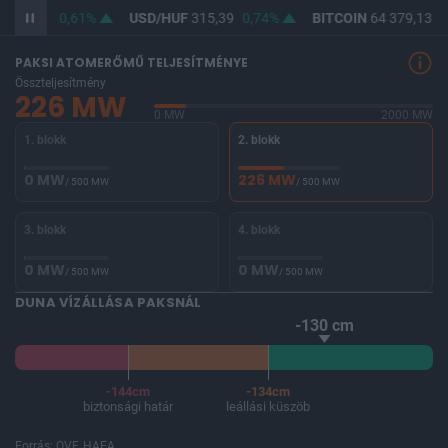
F
363,95
0,61%
USD/HUF
315,39
0,74%
BITCOIN
64 379,13
-
PAKSI ATOMERŐMŰ TELJESÍTMÉNYE
Összteljesítmény
226 MW
0 MW
2000 MW
1. blokk
2. blokk
0 MW
226 MW
/ 500 MW
/ 500 MW
3. blokk
4. blokk
0 MW
0 MW
/ 500 MW
/ 500 MW
DUNA VÍZÁLLÁSA PAKSNÁL
-130 cm
-144cm
-134cm
biztonsági határ
leállási küszöb
Forrás: OVF, HAEA