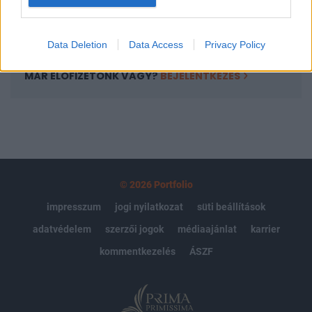
Előfizetés
Data Deletion
Data Access
Privacy Policy
MÁR ELŐFIZETŐNK VAGY?
BEJELENTKEZÉS
© 2026 Portfolio
impresszum
jogi nyilatkozat
süti beállítások
adatvédelem
szerzői jogok
médiaajánlat
karrier
kommentkezelés
ÁSZF