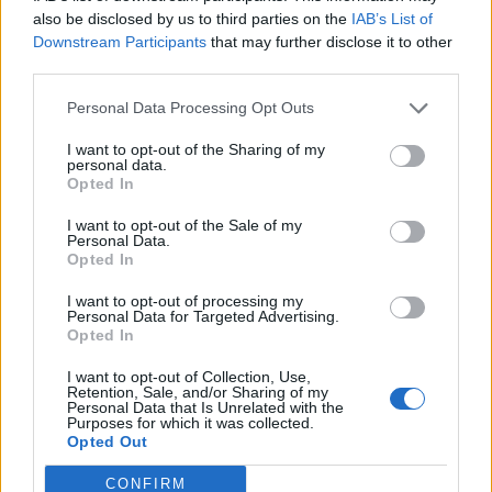
also be disclosed by us to third parties on the
IAB’s List of
A gyorsjelentés főbb pontjai: Az elemzői várakozásokat
Downstream Participants
that may further disclose it to other
felülmúló negyedéves bevételről és profitról számolt be a
third parties.
Sony a szeptember végén zárult negyedévre A bevétel 2060
milliárd japán jen (~18,2 milliárd USD) lett, ami 22
Personal Data Processing Opt Outs
százalékos növekedés jelent az előző év azonos
I want to opt-out of the Sharing of my
időszakához képest Az elemzők 1860 milliárd jen bevételt
personal data.
Opted In
vártak A működési eredmény szintjén...
I want to opt-out of the Sale of my
Personal Data.
KEDVES OLVASÓNK!
Opted In
A keresett cikk a portfolio.hu hírarchívumához
I want to opt-out of processing my
Personal Data for Targeted Advertising.
tartozik, melynek olvasása előfizetéses
Opted In
regisztrációhoz kötött.
I want to opt-out of Collection, Use,
Retention, Sale, and/or Sharing of my
Az előfizetés a következőket tartalmazza:
Personal Data that Is Unrelated with the
Portfolio.hu teljes cikkarchívum
Purposes for which it was collected.
Opted Out
Kötéslisták: BÉT elmúlt 2 év napon belüli
kötéslistái
CONFIRM