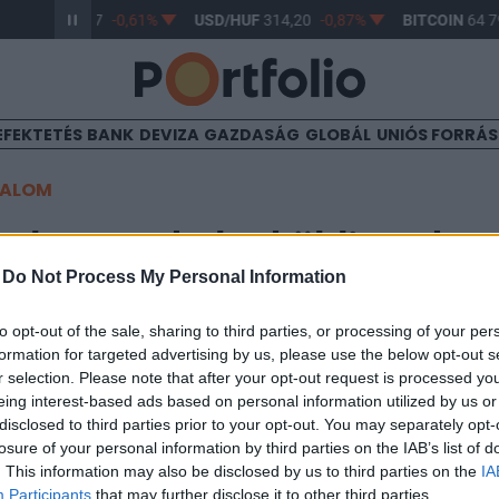
R/HUF
363,17
-0,61%
USD/HUF
314,20
-0,87%
BITCOIN
64 79
EFEKTETÉS
BANK
DEVIZA
GAZDASÁG
GLOBÁL
UNIÓS FORRÁ
TALOM
yleg a pokolra küldi azokat,
-
Do Not Process My Personal Information
len fogadnak
to opt-out of the sale, sharing to third parties, or processing of your per
formation for targeted advertising by us, please use the below opt-out s
r selection. Please note that after your opt-out request is processed y
eing interest-based ads based on personal information utilized by us or
disclosed to third parties prior to your opt-out. You may separately opt-
ány épült ki a Teslában Musk tegnap megpróbálta elkergetni ő
losure of your personal information by third parties on the IAB’s list of
a, hogy majd jól ráijeszt azokra, akik shortolják a Tesla részvén
. This information may also be disclosed by us to third parties on the
IA
 nem csak a levegőbe beszélt, tegnap közel 10 millió dollárért, 
Participants
that may further disclose it to other third parties.