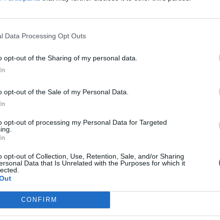
énzből vásárolt Tesla-részvényeket, ezzel részesedése...
l Data Processing Opt Outs
ASÓNK!
o opt-out of the Sharing of my personal data.
a portfolio.hu hírarchívumához tartozik, melynek olvasása előf
In
ötött.
övetkezőket tartalmazza:
o opt-out of the Sale of my Personal Data.
 teljes cikkarchívum
In
 BÉT elmúlt 2 év napon belüli
to opt-out of processing my Personal Data for Targeted
ing.
In
Előfizetés
o opt-out of Collection, Use, Retention, Sale, and/or Sharing
ersonal Data that Is Unrelated with the Purposes for which it
lected.
Out
NK VAGY?
BEJELENTKEZÉS
CONFIRM