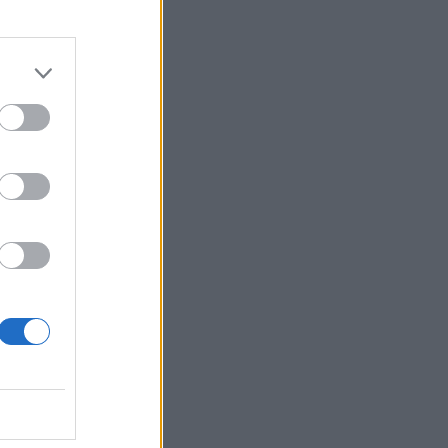
izetéses