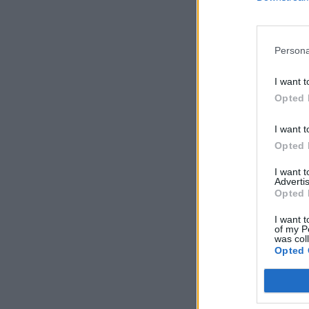
milliárd forintnyi p
Persona
KEDVES OLV
I want t
A keresett cikk 
Opted 
regisztrációhoz k
Az előfizetés a k
I want t
Portfolio.hu
Opted 
Kötéslisták:
I want 
kötéslistái
Advertis
Opted 
I want t
of my P
was col
Opted 
MÁR ELŐFIZETŐ