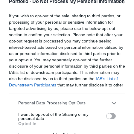
legnagyobb mobilszolgáltatójának számít az
Portfolio -
Do Not Process My Personal Information
ügyfelek száma szerint.
If you wish to opt-out of the sale, sharing to third parties, or
A francia vállalatot a versenytanács azért bírságolta meg,
processing of your personal or sensitive information for
mert 2011 és 2015 között megakadályozta az emeltdíjas
targeted advertising by us, please use the below opt-out
section to confirm your selection. Please note that after your
sms-szolgáltatásokat biztosító Simplus Invest SRL-t, hogy
opt-out request is processed you may continue seeing
hozzáférjen az Orange mobilhálózatához. A Simplus 2002
interest-based ads based on personal information utilized by
óta van jelen a román piacon és biztosít sms-en keresztüli
us or personal information disclosed to third parties prior to
fizetési szolgáltatásokat, valamint reklámszolgáltatást
your opt-out. You may separately opt-out of the further
közvetít cégek és ügyfelek...
disclosure of your personal information by third parties on the
IAB’s list of downstream participants. This information may
also be disclosed by us to third parties on the
IAB’s List of
KEDVES OLVASÓNK!
Downstream Participants
that may further disclose it to other
third parties.
A keresett cikk a portfolio.hu hírarchívumához
tartozik, melynek olvasása előfizetéses
Personal Data Processing Opt Outs
regisztrációhoz kötött.
I want to opt-out of the Sharing of my
personal data.
Az előfizetés a következőket tartalmazza:
Opted In
Portfolio.hu teljes cikkarchívum