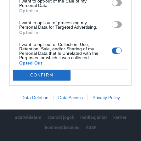
I want to opt-out of the Sale of my
Kötéslisták: BÉT elmúlt 2 év napon belüli
Personal Data.
kötéslistái
Opted In
I want to opt-out of processing my
Előfizetés
Personal Data for Targeted Advertising.
Opted In
I want to opt-out of Collection, Use,
MÁR ELŐFIZETŐNK VAGY?
BEJELENTKEZÉS
Retention, Sale, and/or Sharing of my
Personal Data that Is Unrelated with the
Purposes for which it was collected.
Opted Out
CONFIRM
© 2026 Portfolio
Data Deletion
Data Access
Privacy Policy
impresszum
jogi nyilatkozat
süti beállítások
adatvédelem
szerzői jogok
médiaajánlat
karrier
kommentkezelés
ÁSZF