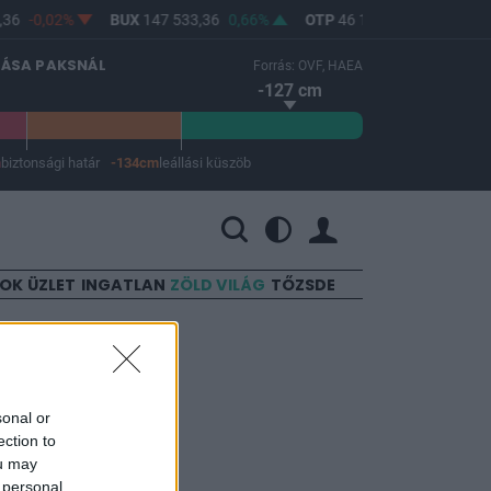
36
-0,02%
BUX
147 533,36
0,66%
OTP
46 140
0,52%
MO
LÁSA PAKSNÁL
Forrás: OVF, HAEA
-127 cm
m
biztonsági határ
-134cm
leállási küszöb
 a leállási küszöb -134 cm.
SOK
ÜZLET
INGATLAN
ZÖLD VILÁG
TŐZSDE
rentúlon
sonal or
ection to
ou may
 personal