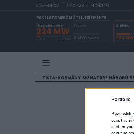
|
|
EU
KONFERENCIA
ÁRFOLYAM
ELŐFIZETÉS
PAKSI ATOMERŐMŰ TELJESÍTMÉNYE
Összteljesítmény
1. blokk
2. blokk
224 MW
0 MW
224 MW
/ 500 MW
0 MW
2000 MW
A Paksi Atomerőmű összteljesítménye 224 MW. 
TISZA-KORMÁNY
SIGNATURE
HÁBORÚ
B
ELŐFIZETŐI TAR
Portfolio 
Vegyesen
If you wish 
sensitive in
Portfolio
confirm you
2019. február 08. 22:1
continue se