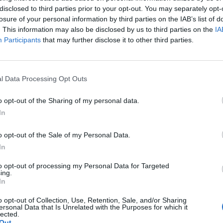
disclosed to third parties prior to your opt-out. You may separately opt-
losure of your personal information by third parties on the IAB’s list of
acnyitás után az amerikai tőzsdék is lejjebb kerültek, 
. This information may also be disclosed by us to third parties on the
IA
ság lassulása mellett az USA és Kína kereskedelmi kon
Participants
that may further disclose it to other third parties.
végére az indexek vegyesen zártak.
2:10 Megosztás Vegyesen zártak az indexek A Dow Jones Index 
l Data Processing Opt Outs
 az S&P 500 és a Nasdaq 0,1 százalékot emelkedett. A nap nyerte
+1,1%), míg anap vesztese a UnitedHelath Group...
o opt-out of the Sharing of my personal data.
In
ASÓNK!
o opt-out of the Sale of my Personal Data.
a portfolio.hu hírarchívumához tartozik, melynek olvasása előf
In
ötött.
to opt-out of processing my Personal Data for Targeted
ing.
övetkezőket tartalmazza:
In
 teljes cikkarchívum
 BÉT elmúlt 2 év napon belüli
o opt-out of Collection, Use, Retention, Sale, and/or Sharing
ersonal Data that Is Unrelated with the Purposes for which it
lected.
Out