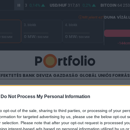
R/HUF
365,93
0,14%
USD/HUF
317,61
0,2%
BITCOIN
64 253,
DUNA VÍZÁL
Mit jelent ez?
3. blokk
4. blokk
0 MW
0 MW
/ 500 MW
/ 500 MW
/ 500 MW
-144c
A Duna vízállása Paksnál -127 cm. A biztonsági határ -144 cm,
EFEKTETÉS
BANK
DEVIZA
GAZDASÁG
GLOBÁL
UNIÓS FORRÁ
TALOM
-
Do Not Process My Personal Information
 zártak az indexek a tenge
to opt-out of the sale, sharing to third parties, or processing of your per
formation for targeted advertising by us, please use the below opt-out s
r selection. Please note that after your opt-out request is processed y
0
eing interest-based ads based on personal information utilized by us or