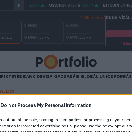
R/HUF
363,77
0,56%
USD/HUF
315,18
0,67%
BITCOIN
64 468
DUNA VÍZÁL
Mit jelent ez?
3. blokk
4. blokk
0 MW
0 MW
/ 500 MW
/ 500 MW
/ 500 MW
-144c
A Duna vízállása Paksnál -130 cm. A biztonsági határ -144 cm,
EFEKTETÉS
BANK
DEVIZA
GAZDASÁG
GLOBÁL
UNIÓS FORRÁ
TALOM
arthat a gázkrízis
-
Do Not Process My Personal Information
to opt-out of the sale, sharing to third parties, or processing of your per
formation for targeted advertising by us, please use the below opt-out s
17