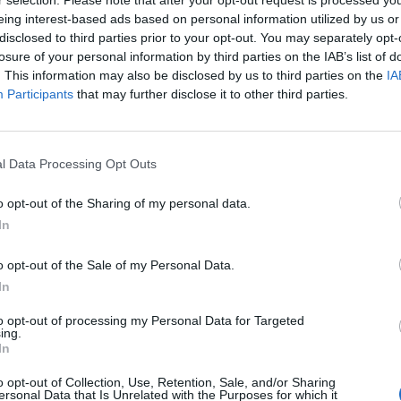
r selection. Please note that after your opt-out request is processed y
eing interest-based ads based on personal information utilized by us or
disclosed to third parties prior to your opt-out. You may separately opt-
ú tárgyalást tartott az orosz, az ukrán fél és az Európ
losure of your personal information by third parties on the IAB’s list of
n lejáró orosz-ukrán gáztranzit szerződés meghossza
. This information may also be disclosed by us to third parties on the
IA
an sikerült csak maradni, hogy novemberben újra tárg
Participants
that may further disclose it to other third parties.
Info.
Forum 2019A november 7-i Energy Investment Fórumon többek k
l Data Processing Opt Outs
ól Ságvári Pál nemzetközi energetikai kapcsolatokért felelős mi
-ukrán gáztranzit aktuális helyzetéről.Információ és jelentkezé
o opt-out of the Sharing of my personal data.
ős bizottsági alelnök csalódottan nyilatkozott a tegnapi egyezteté
In
o opt-out of the Sale of my Personal Data.
ASÓNK!
In
a portfolio.hu hírarchívumához tartozik, melynek olvasása előf
to opt-out of processing my Personal Data for Targeted
ötött.
ing.
In
övetkezőket tartalmazza:
 teljes cikkarchívum
o opt-out of Collection, Use, Retention, Sale, and/or Sharing
ersonal Data that Is Unrelated with the Purposes for which it