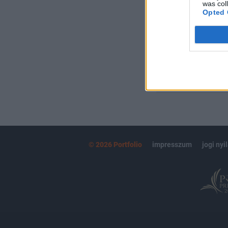
Kötéslisták:
was col
Opted 
kötéslistái
MÁR ELŐFIZETŐ
© 2026 Portfolio
impresszum
jogi nyi