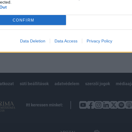
 BÉT elmúlt 2 év napon belüli
lected.
Out
CONFIRM
Előfizetés
Data Deletion
Data Access
Privacy Policy
NK VAGY?
BEJELENTKEZÉS
latkozat
süti beállítások
adatvédelem
szerzői jogok
médiaaj
Itt keressen minket: