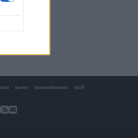
ánlat
karrier
kommentkezelés
ÁSZF