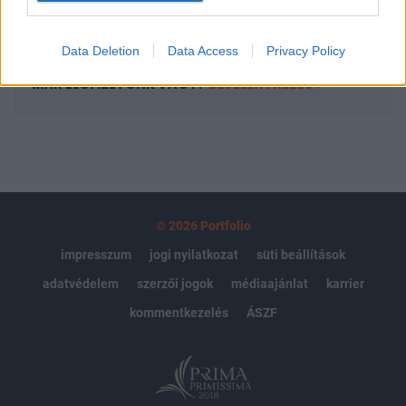
Előfizetés
Data Deletion
Data Access
Privacy Policy
MÁR ELŐFIZETŐNK VAGY?
BEJELENTKEZÉS
© 2026 Portfolio
impresszum
jogi nyilatkozat
süti beállítások
adatvédelem
szerzői jogok
médiaajánlat
karrier
kommentkezelés
ÁSZF