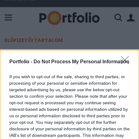
A Paksi Atomerőmű összteljesítménye 225 MW. A Duna vízállá
ELŐFIZETŐI TARTALOM
Eséssel zárta a hét első napját a
Portfolio -
Do Not Process My Personal Information
magyar tőzsde
If you wish to opt-out of the sale, sharing to third parties, or
Portfolio
processing of your personal or sensitive information for
2020. január 27. 17:20
targeted advertising by us, please use the below opt-out
section to confirm your selection. Please note that after your
opt-out request is processed you may continue seeing
Hatalmasat estek az európai tőzsdék, miután a
interest-based ads based on personal information utilized by
befektetőket a koronavírus terjedése aggasztotta.
us or personal information disclosed to third parties prior to
A magyar tőzsde eséssel zárta hét első napját, a
your opt-out. You may separately opt-out of the further
hazai blue chipek közül az OTP teljesített a
disclosure of your personal information by third parties on the
IAB’s list of downstream participants. This information may
leggyengébben. A tengerentúli tőzsdék is lejjebb