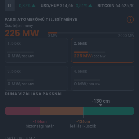
F
363,08
0,37%
USD/HUF
314,66
0,51%
BITCOIN
64 625,90
0
PAKSI ATOMERŐMŰ TELJESÍTMÉNYE
Összteljesítmény
225 MW
0 MW
2000 MW
1. blokk
2. blokk
0 MW
225 MW
/ 500 MW
/ 500 MW
3. blokk
4. blokk
0 MW
0 MW
/ 500 MW
/ 500 MW
DUNA VÍZÁLLÁSA PAKSNÁL
-130 cm
-144cm
-134cm
biztonsági határ
leállási küszöb
Forrás: OVF, HAEA