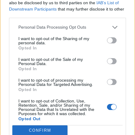
also be disclosed by us to third parties on the
IAB’s List of
kerültek a hétfői kereskedés első felében.
Downstream Participants
that may further disclose it to other
third parties.
2020. január 27. 17:20 Megosztás Eséssel zárt a magyar
tőzsde Nagyot estek ma az irányadó európai
Personal Data Processing Opt Outs
részvényindexek, a hétfői piaczáráshoz közeledve a DAX
I want to opt-out of the Sharing of my
2,7 százalékkal került lejjebb, a CAC 2,8 százalékot esett.
personal data.
Az irányadó európai részvényindexekhez...
Opted In
I want to opt-out of the Sale of my
Personal Data.
KEDVES OLVASÓNK!
Opted In
A keresett cikk a portfolio.hu hírarchívumához
I want to opt-out of processing my
Personal Data for Targeted Advertising.
tartozik, melynek olvasása előfizetéses
Opted In
regisztrációhoz kötött.
I want to opt-out of Collection, Use,
Az előfizetés a következőket tartalmazza:
Retention, Sale, and/or Sharing of my
Personal Data that Is Unrelated with the
Portfolio.hu teljes cikkarchívum
Purposes for which it was collected.
Kötéslisták: BÉT elmúlt 2 év napon belüli
Opted Out
kötéslistái
CONFIRM