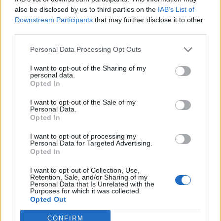
Kecskemét - Merre tovább hazai kkv-k? - Versenyképesség
also be disclosed by us to third parties on the
IAB’s List of
2026-banMerre tovább hazai kkv-k? - Versenyképesség
Downstream Participants
that may further disclose it to other
2026-ban! Jön a Portfolio félnapos, üzleti vidéki
third parties.
rendezvénysorozata, ami naprakész gazdasági és
Personal Data Processing Opt Outs
pénzügyi helyzetképpel segíti a helyi kkv-szektort.
Szeptemberben Szegeden és Kecskeméten
I want to opt-out of the Sharing of my
találkozunk!Információ és jelentkezésA számviteli törvény
personal data.
Opted In
hatálya alá nem tartozó...
I want to opt-out of the Sale of my
Personal Data.
KEDVES OLVASÓNK!
Opted In
A keresett cikk a portfolio.hu hírarchívumához
I want to opt-out of processing my
Personal Data for Targeted Advertising.
tartozik, melynek olvasása előfizetéses
Opted In
regisztrációhoz kötött.
I want to opt-out of Collection, Use,
Retention, Sale, and/or Sharing of my
Az előfizetés a következőket tartalmazza:
Personal Data that Is Unrelated with the
Purposes for which it was collected.
Portfolio.hu teljes cikkarchívum
Opted Out
Kötéslisták: BÉT elmúlt 2 év napon belüli
kötéslistái
CONFIRM