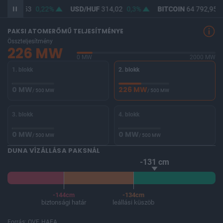
UF
362,53
0,22%
USD/HUF
314,02
0,3%
BITCOIN
64 792,95
0
PAKSI ATOMERŐMŰ TELJESÍTMÉNYE
Összteljesítmény
226 MW
0 MW
2000 MW
1. blokk
2. blokk
0 MW
226 MW
/ 500 MW
/ 500 MW
3. blokk
4. blokk
0 MW
0 MW
/ 500 MW
/ 500 MW
DUNA VÍZÁLLÁSA PAKSNÁL
-131 cm
-144cm
-134cm
biztonsági határ
leállási küszöb
Forrás: OVF, HAEA