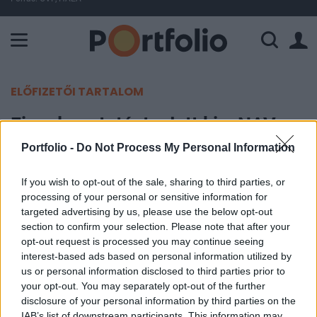
A Paksi Atomerőmű összteljesítménye 226 MW. A Duna vízállá
ELŐFIZETŐI TARTALOM
Figyelmeztetést adott ki a NAV a
vállalkozóknak
Portfolio -
Do Not Process My Personal Information
If you wish to opt-out of the sale, sharing to third parties, or
MTI
processing of your personal or sensitive information for
2020. március 09. 18:47
targeted advertising by us, please use the below opt-out
section to confirm your selection. Please note that after your
Az egyszerűsített vállalkozói adó (eva)
opt-out request is processed you may continue seeing
megszűnésével a volt eva-alanyoknak elszámoló
interest-based ads based on personal information utilized by
us or personal information disclosed to third parties prior to
bevallást kell benyújtaniuk 2019-re - figyelmeztet
your opt-out. You may separately opt-out of the further
honlapján az adóhatóság.
disclosure of your personal information by third parties on the
IAB’s list of downstream participants. This information may