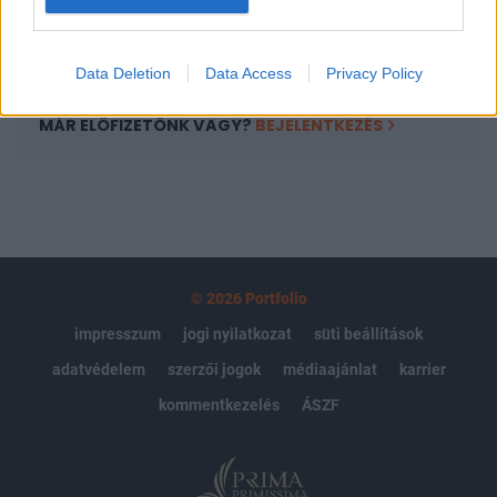
Előfizetés
Data Deletion
Data Access
Privacy Policy
MÁR ELŐFIZETŐNK VAGY?
BEJELENTKEZÉS
© 2026 Portfolio
impresszum
jogi nyilatkozat
süti beállítások
adatvédelem
szerzői jogok
médiaajánlat
karrier
kommentkezelés
ÁSZF