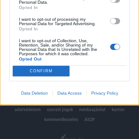
Personal Data.
kötéslistái
Opted In
Előfizetés
I want to opt-out of processing my
Personal Data for Targeted Advertising.
Opted In
I want to opt-out of Collection, Use,
MÁR ELŐFIZETŐNK VAGY?
BEJELENTKEZÉS
Retention, Sale, and/or Sharing of my
Personal Data that Is Unrelated with the
Purposes for which it was collected.
Opted Out
CONFIRM
© 2026 Portfolio
Data Deletion
Data Access
Privacy Policy
impresszum
jogi nyilatkozat
süti beállítások
adatvédelem
szerzői jogok
médiaajánlat
karrier
kommentkezelés
ÁSZF