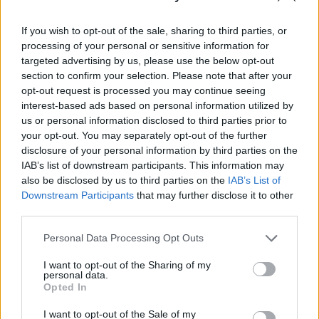
légitársaság.
If you wish to opt-out of the sale, sharing to third parties, or
A hatósági előírásokkal összhangban bevezetett új
processing of your personal or sensitive information for
egészségvédelmi szabályok célja, hogy elősegítse a fizikai
targeted advertising by us, please use the below opt-out
távolságtartást a beszállás során, és biztosítsa az
section to confirm your selection. Please note that after your
eddiginél is nagyobb tisztaságot a repülőgépek fedélzetén.
opt-out request is processed you may continue seeing
Az utasok és a személyzet védelme érdekében hozott
interest-based ads based on personal information utilized by
us or personal information disclosed to third parties prior to
intézkedések részeként a társaság arra kéri az utasokat,
your opt-out. You may separately opt-out of the further
hogy az interneten végezzék el...
disclosure of your personal information by third parties on the
IAB’s list of downstream participants. This information may
also be disclosed by us to third parties on the
IAB’s List of
KEDVES OLVASÓNK!
Downstream Participants
that may further disclose it to other
third parties.
A keresett cikk a portfolio.hu hírarchívumához
tartozik, melynek olvasása előfizetéses
Personal Data Processing Opt Outs
regisztrációhoz kötött.
I want to opt-out of the Sharing of my
Az előfizetés a következőket tartalmazza:
personal data.
Opted In
Portfolio.hu teljes cikkarchívum
Kötéslisták: BÉT elmúlt 2 év napon belüli
I want to opt-out of the Sale of my