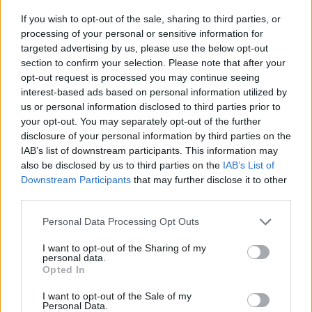
A koronavírus-járvány rendkívüli helyzetet teremtett a
If you wish to opt-out of the sale, sharing to third parties, or
világban és Magyarországon is. Az utazási- és egyéb
processing of your personal or sensitive information for
szolgáltató szektorok bedőlése, a vásárlási szokások
targeted advertising by us, please use the below opt-out
section to confirm your selection. Please note that after your
megváltozása a Bónusz Brigádot is nehéz helyzetbe hozta.
opt-out request is processed you may continue seeing
A jubileumát ünneplő cég feladata, hogy új alapokra
interest-based ads based on personal information utilized by
helyezve folytassa működését. Mivel ez időbe telik, ezért
us or personal information disclosed to third parties prior to
továbbra is kérik felhasználóik...
your opt-out. You may separately opt-out of the further
disclosure of your personal information by third parties on the
IAB’s list of downstream participants. This information may
KEDVES OLVASÓNK!
also be disclosed by us to third parties on the
IAB’s List of
Downstream Participants
that may further disclose it to other
A keresett cikk a portfolio.hu hírarchívumához
third parties.
tartozik, melynek olvasása előfizetéses
regisztrációhoz kötött.
Personal Data Processing Opt Outs
Az előfizetés a következőket tartalmazza:
I want to opt-out of the Sharing of my
personal data.
Portfolio.hu teljes cikkarchívum
Opted In
Kötéslisták: BÉT elmúlt 2 év napon belüli
I want to opt-out of the Sale of my
kötéslistái
Personal Data.