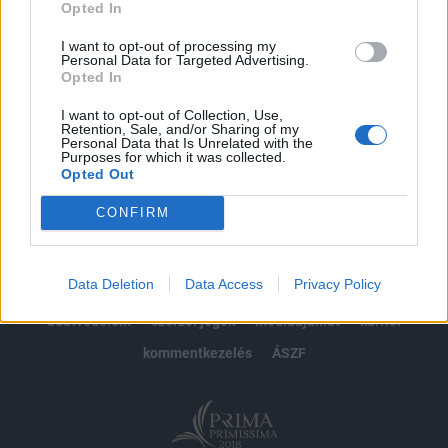
Opted In
Előfizetés
I want to opt-out of processing my
Personal Data for Targeted Advertising.
Opted In
MÁR ELŐFIZETŐNK VAGY?
BEJELENTKEZÉS
I want to opt-out of Collection, Use,
Retention, Sale, and/or Sharing of my
Personal Data that Is Unrelated with the
Purposes for which it was collected.
Opted Out
CONFIRM
© 2026 Portfolio
Data Deletion
Data Access
Privacy Policy
impresszum
jogi nyilatkozat
süti beállítások
adatvédelem
szerzői jogok
médiaajánlat
karrier
kommentkezelés
ÁSZF