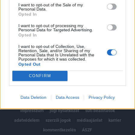
Portfolio.hu teljes cikkarchívum
I want to opt-out of the Sale of my
Personal Data.
Kötéslisták: BÉT elmúlt 2 év napon belüli
Opted In
kötéslistái
I want to opt-out of processing my
Personal Data for Targeted Advertising.
Előfizetés
Opted In
I want to opt-out of Collection, Use,
Retention, Sale, and/or Sharing of my
MÁR ELŐFIZETŐNK VAGY?
BEJELENTKEZÉS
Personal Data that Is Unrelated with the
Purposes for which it was collected.
Opted Out
CONFIRM
Data Deletion
Data Access
Privacy Policy
© 2026 Portfolio
impresszum
jogi nyilatkozat
süti beállítások
adatvédelem
szerzői jogok
médiaajánlat
karrier
kommentkezelés
ÁSZF