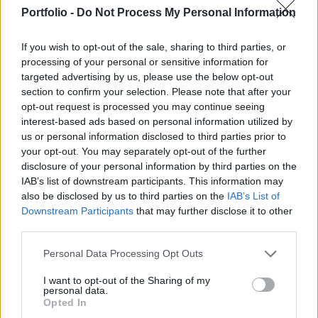
hetekben látott esés remek belépési pontokat
Portfolio -
Do Not Process My Personal Information
teremtett az olyan sztárpapírokban, mint az Apple,
a Microsoft, vagy az Amazon.
If you wish to opt-out of the sale, sharing to third parties, or
processing of your personal or sensitive information for
Portfolio Investment Day 2026Október 21-én jön a Portfolio
targeted advertising by us, please use the below opt-out
Investment Day 2026, ahol a piac vezető szakértőivel
section to confirm your selection. Please note that after your
keressük a választ a befektetőket leginkább foglalkoztató
opt-out request is processed you may continue seeing
kérdésekre. Meddig tarthat az AI-rali, kik lehetnek a
interest-based ads based on personal information utilized by
us or personal information disclosed to third parties prior to
következő évek nyertesei, mire számíthatunk a részvény-,
your opt-out. You may separately opt-out of the further
kötvény-, nyersanyag- és kriptopiacokon, és hogyan
disclosure of your personal information by third parties on the
érdemes portfóliót építeni egy gyorsan változó...
IAB’s list of downstream participants. This information may
also be disclosed by us to third parties on the
IAB’s List of
Downstream Participants
that may further disclose it to other
KEDVES OLVASÓNK!
third parties.
A keresett cikk a portfolio.hu hírarchívumához
Personal Data Processing Opt Outs
tartozik, melynek olvasása előfizetéses
regisztrációhoz kötött.
I want to opt-out of the Sharing of my
personal data.
Opted In
Az előfizetés a következőket tartalmazza: