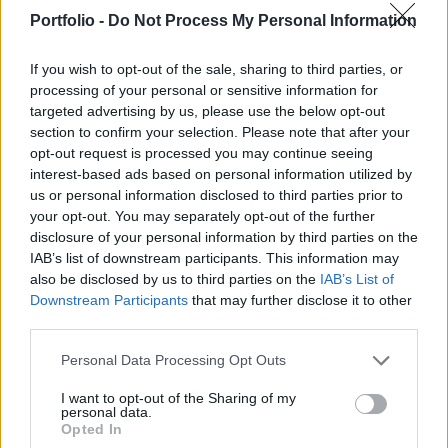
Portfolio -
Do Not Process My Personal Information
Pongrácz Antal, az OTP igazgatósági tagja OTP-
részvényeket értékesített.
If you wish to opt-out of the sale, sharing to third parties, or
processing of your personal or sensitive information for
Újabb részvénykibocsátás a magyar tőzsdénÚjabb
targeted advertising by us, please use the below opt-out
részvénykibocsátás jön a magyar tőzsdén, következő
section to confirm your selection. Please note that after your
befektetői Klubunkon a DM-KER sztoriját, a kibocsátás
opt-out request is processed you may continue seeing
interest-based ads based on personal information utilized by
részleteit ismerhetik meg az érdeklődők.Információ és
us or personal information disclosed to third parties prior to
jelentkezés Pongrácz Antal tegnap a Budapesti
your opt-out. You may separately opt-out of the further
Értéktőzsdén 3 230 darab OTP-részvényt értékesített, az
disclosure of your personal information by third parties on the
átlagár 9 344 forint volt, a tranzakció összértéke...
IAB’s list of downstream participants. This information may
also be disclosed by us to third parties on the
IAB’s List of
Downstream Participants
that may further disclose it to other
KEDVES OLVASÓNK!
third parties.
A keresett cikk a portfolio.hu hírarchívumához
Personal Data Processing Opt Outs
tartozik, melynek olvasása előfizetéses
regisztrációhoz kötött.
I want to opt-out of the Sharing of my
personal data.
Opted In
Az előfizetés a következőket tartalmazza: