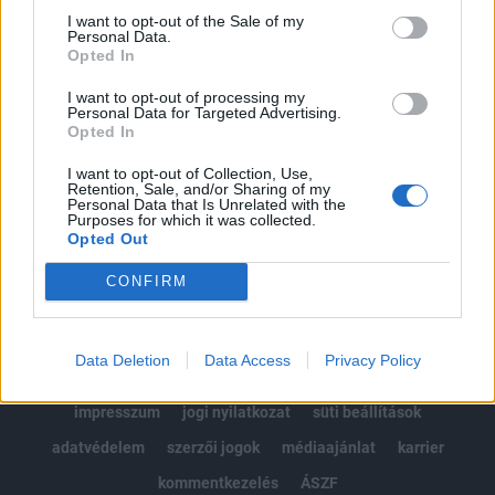
Portfolio.hu teljes cikkarchívum
I want to opt-out of the Sale of my
Personal Data.
Kötéslisták: BÉT elmúlt 2 év napon belüli
Opted In
kötéslistái
I want to opt-out of processing my
Personal Data for Targeted Advertising.
Előfizetés
Opted In
I want to opt-out of Collection, Use,
Retention, Sale, and/or Sharing of my
MÁR ELŐFIZETŐNK VAGY?
BEJELENTKEZÉS
Personal Data that Is Unrelated with the
Purposes for which it was collected.
Opted Out
CONFIRM
Data Deletion
Data Access
Privacy Policy
© 2026 Portfolio
impresszum
jogi nyilatkozat
süti beállítások
adatvédelem
szerzői jogok
médiaajánlat
karrier
kommentkezelés
ÁSZF