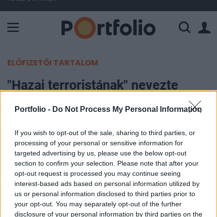
A Paksi Atomerőmű összteljesítménye 226 MW. A Duna vízállá
ELŐFIZETŐI TARTALOM
"Hazai terroristának" nevezte
Biden a Capitoliumot ostromló
Portfolio -
Do Not Process My Personal Information
tiltakozókat
If you wish to opt-out of the sale, sharing to third parties, or
MTI
processing of your personal or sensitive information for
2021. január 07. 22:03
targeted advertising by us, please use the below opt-out
section to confirm your selection. Please note that after your
opt-out request is processed you may continue seeing
"Hazai terroristának" nevezte csütörtökön az
interest-based ads based on personal information utilized by
előző nap az amerikai törvényhozás épületét
us or personal information disclosed to third parties prior to
ostromló lázadókat Joe Biden megválasztott
your opt-out. You may separately opt-out of the further
disclosure of your personal information by third parties on the
amerikai elnök, aki Donald Trump távozó elnököt