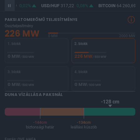
F
365,49
0,02%
USD/HUF
317,22
0,08%
BITCOIN
64 260,69
-
PAKSI ATOMERŐMŰ TELJESÍTMÉNYE
Összteljesítmény
226 MW
0 MW
2000 MW
1. blokk
2. blokk
0 MW
226 MW
/ 500 MW
/ 500 MW
3. blokk
4. blokk
0 MW
0 MW
/ 500 MW
/ 500 MW
DUNA VÍZÁLLÁSA PAKSNÁL
-128 cm
-144cm
-134cm
biztonsági határ
leállási küszöb
Forrás: OVF, HAEA