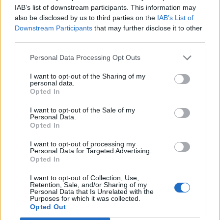
IAB’s list of downstream participants. This information may
okolta a fővárost megrázó erőszak miatt.
also be disclosed by us to third parties on the
IAB’s List of
Downstream Participants
that may further disclose it to other
A kongresszus biztonságát megsértő Trump-támogatók
third parties.
tiltakozása szerdán "nem eltérő vélemény, nem
rendetlenség, nem tiltakozás volt, hanem káosz" - mondta a
Personal Data Processing Opt Outs
megválasztott elnök. Trumpnak az ország demokratikus
I want to opt-out of the Sharing of my
intézményeinek szétverésére irányuló tettei közvetlen
personal data.
következménye volt a washingtoni támadás - jelentette ki
Opted In
Biden. Szerda este a távozó elnök több száz híve...
I want to opt-out of the Sale of my
Personal Data.
Opted In
KEDVES OLVASÓNK!
I want to opt-out of processing my
Personal Data for Targeted Advertising.
A keresett cikk a portfolio.hu hírarchívumához
Opted In
tartozik, melynek olvasása előfizetéses
regisztrációhoz kötött.
I want to opt-out of Collection, Use,
Retention, Sale, and/or Sharing of my
Personal Data that Is Unrelated with the
Az előfizetés a következőket tartalmazza:
Purposes for which it was collected.
Opted Out
Portfolio.hu teljes cikkarchívum
Kötéslisták: BÉT elmúlt 2 év napon belüli