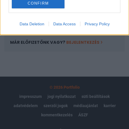
CONFIRM
kötéslistái
Előfizetés
Data Deletion
Data Access
Privacy Policy
MÁR ELŐFIZETŐNK VAGY?
BEJELENTKEZÉS
© 2026 Portfolio
impresszum
jogi nyilatkozat
süti beállítások
adatvédelem
szerzői jogok
médiaajánlat
karrier
kommentkezelés
ÁSZF