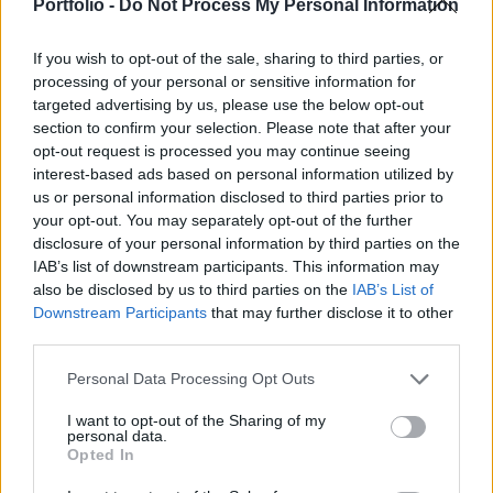
részvény árfolyama is legalább 5 százalékot
Portfolio -
Do Not Process My Personal Information
emelkedett a kereskedésben.
If you wish to opt-out of the sale, sharing to third parties, or
Portfolio Investment Day 2026Október 21-én jön a Portfolio
processing of your personal or sensitive information for
Investment Day 2026, ahol a piac vezető szakértőivel
targeted advertising by us, please use the below opt-out
section to confirm your selection. Please note that after your
keressük a választ a befektetőket leginkább foglalkoztató
opt-out request is processed you may continue seeing
kérdésekre. Meddig tarthat az AI-rali, kik lehetnek a
interest-based ads based on personal information utilized by
következő évek nyertesei, mire számíthatunk a részvény-,
us or personal information disclosed to third parties prior to
kötvény-, nyersanyag- és kriptopiacokon, és hogyan
your opt-out. You may separately opt-out of the further
érdemes portfóliót építeni egy gyorsan változó...
disclosure of your personal information by third parties on the
IAB’s list of downstream participants. This information may
also be disclosed by us to third parties on the
IAB’s List of
KEDVES OLVASÓNK!
Downstream Participants
that may further disclose it to other
third parties.
A keresett cikk a portfolio.hu hírarchívumához
tartozik, melynek olvasása előfizetéses
Personal Data Processing Opt Outs
regisztrációhoz kötött.
I want to opt-out of the Sharing of my
personal data.
Az előfizetés a következőket tartalmazza:
Opted In
Portfolio.hu teljes cikkarchívum