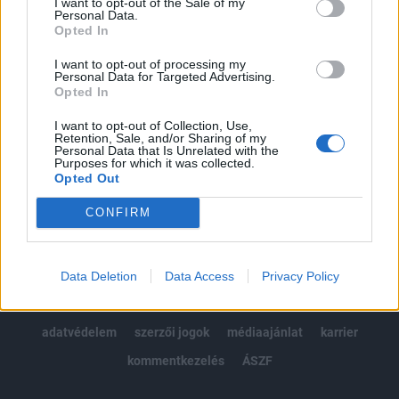
I want to opt-out of the Sale of my
Kötéslisták: BÉT elmúlt 2 év napon belüli
Personal Data.
kötéslistái
Opted In
I want to opt-out of processing my
Előfizetés
Personal Data for Targeted Advertising.
Opted In
I want to opt-out of Collection, Use,
MÁR ELŐFIZETŐNK VAGY?
BEJELENTKEZÉS
Retention, Sale, and/or Sharing of my
Personal Data that Is Unrelated with the
Purposes for which it was collected.
Opted Out
CONFIRM
© 2026 Portfolio
Data Deletion
Data Access
Privacy Policy
impresszum
jogi nyilatkozat
süti beállítások
adatvédelem
szerzői jogok
médiaajánlat
karrier
kommentkezelés
ÁSZF