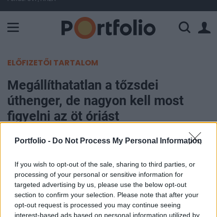
A Paksi Atomerőmű összteljesítménye 226 MW. A Duna vízállá
ELŐFIZETŐI TARTALOM
Megállíthatatlan a tőzsdei
úthenger, de nagyon kell most
figyelni az öt óriást
Portfolio -
Do Not Process My Personal Information
Jónap Richárd, Concorde Értékpapír Zrt.
2021. szeptember 14. 14:00
If you wish to opt-out of the sale, sharing to third parties, or
processing of your personal or sensitive information for
Köszönhetően a rekordszintű lakossági
targeted advertising by us, please use the below opt-out
aktivitásnak az S&P 500 index töretlenül
section to confirm your selection. Please note that after your
emelkedik 2021-ben. Ennek egyik jele az 50 napos
opt-out request is processed you may continue seeing
mozgóátlag alatti zárások totális hiánya, a másik
interest-based ads based on personal information utilized by