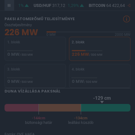
F
365,35
1%
USD/HUF
317,12
1,29%
BITCOIN
64 422,64
-0,2
PAKSI ATOMERŐMŰ TELJESÍTMÉNYE
Összteljesítmény
226 MW
0 MW
2000 MW
1. blokk
2. blokk
0 MW
226 MW
/ 500 MW
/ 500 MW
3. blokk
4. blokk
0 MW
0 MW
/ 500 MW
/ 500 MW
DUNA VÍZÁLLÁSA PAKSNÁL
-129 cm
-144cm
-134cm
biztonsági határ
leállási küszöb
Forrás: OVF, HAEA