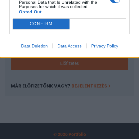
Personal Data that Is Unrelated with the
tartozik, melynek olvasása előfizetéses
Purposes for which it was collected.
Opted Out
regisztrációhoz kötött.
CONFIRM
Az előfizetés a következőket tartalmazza:
Portfolio.hu teljes cikkarchívum
Kötéslisták: BÉT elmúlt 2 év napon belüli
Data Deletion
Data Access
Privacy Policy
kötéslistái
Előfizetés
MÁR ELŐFIZETŐNK VAGY?
BEJELENTKEZÉS
© 2026 Portfolio