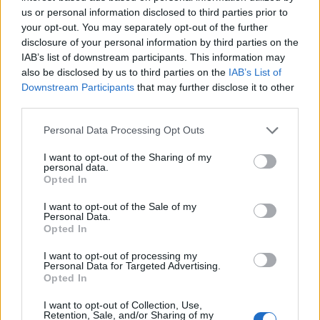
us or personal information disclosed to third parties prior to
pedig az idei 54 alkalom, amikor élete csúcsára
your opt-out. You may separately opt-out of the further
emelkedett a vezető amerikai index. Mindkét
disclosure of your personal information by third parties on the
paraméter nagyon hasonlít 1995-re. Van azonban
IAB’s list of downstream participants. This information may
az idén egy veszélye is a folyamatnak, ami nem
also be disclosed by us to third parties on the
IAB’s List of
Downstream Participants
that may further disclose it to other
más, mint a hatalmasra nőtt öt vezető technológiai
third parties.
vállalat kiemelt indexsúlya.
Personal Data Processing Opt Outs
Portfolio Investment Day 2026Október 21-én jön a Portfolio
Investment Day 2026, ahol a piac vezető szakértőivel
I want to opt-out of the Sharing of my
personal data.
keressük a választ a befektetőket leginkább foglalkoztató
Opted In
kérdésekre. Meddig tarthat az AI-rali, kik lehetnek a
I want to opt-out of the Sale of my
következő évek nyertesei, mire számíthatunk a részvény-,
Personal Data.
kötvény-, nyersanyag- és kriptopiacokon, és hogyan
Opted In
érdemes portfóliót építeni egy gyorsan változó...
I want to opt-out of processing my
Personal Data for Targeted Advertising.
Opted In
KEDVES OLVASÓNK!
I want to opt-out of Collection, Use,
A keresett cikk a portfolio.hu hírarchívumához
Retention, Sale, and/or Sharing of my