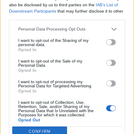
also be disclosed by us to third parties on the
IAB’s List of
A gyógyszer hatékonyságát jelenleg is vizsgálja az Európai
Downstream Participants
that may further disclose it to other
Gyógyszerügynökség (EMA). Az emelkedő számú
third parties.
koronavírusos esetek miatt az EMA még novemberben
ajánlást adott ki, amelyben a felnőtteknél alkalmazhatónak
Personal Data Processing Opt Outs
javasolta a tablettát, anélkül, hogy szélesebb körű
I want to opt-out of the Sharing of my
felhasználásáról nyilatkozott volna. Kirstine Moll Harboe, a
personal data.
Opted In
dán egészségügyi hatóság (SST) főorvosa...
I want to opt-out of the Sale of my
Personal Data.
KEDVES OLVASÓNK!
Opted In
A keresett cikk a portfolio.hu hírarchívumához
I want to opt-out of processing my
Personal Data for Targeted Advertising.
tartozik, melynek olvasása előfizetéses
Opted In
regisztrációhoz kötött.
I want to opt-out of Collection, Use,
Retention, Sale, and/or Sharing of my
Az előfizetés a következőket tartalmazza:
Personal Data that Is Unrelated with the
Portfolio.hu teljes cikkarchívum
Purposes for which it was collected.
Opted Out
Kötéslisták: BÉT elmúlt 2 év napon belüli
kötéslistái
CONFIRM