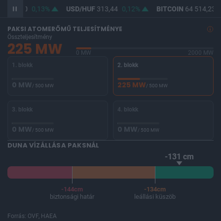
F
362,20
0,13%
USD/HUF
313,44
0,12%
BITCOIN
64 514,23
-
PAKSI ATOMERŐMŰ TELJESÍTMÉNYE
Összteljesítmény
225 MW
0 MW
2000 MW
1. blokk
2. blokk
0 MW
225 MW
/ 500 MW
/ 500 MW
3. blokk
4. blokk
0 MW
0 MW
/ 500 MW
/ 500 MW
DUNA VÍZÁLLÁSA PAKSNÁL
-131 cm
-144cm
-134cm
biztonsági határ
leállási küszöb
Forrás: OVF, HAEA