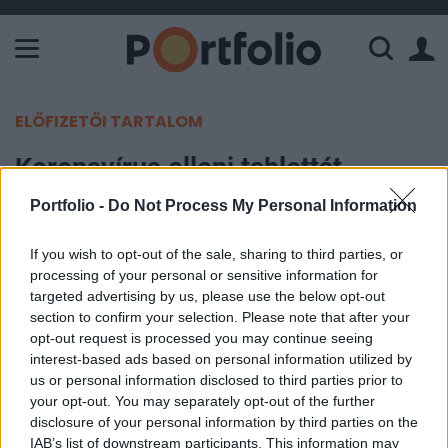
A Paksi Atomerőmű összteljesítménye 225 MW. A Duna vízállá
ELŐFIZETŐI TARTALOM
Koronavírus elleni tablettát
engedélyezett Dánia
Portfolio -
Do Not Process My Personal Information
MTI
If you wish to opt-out of the sale, sharing to third parties, or
2021. december 16. 15:17
processing of your personal or sensitive information for
targeted advertising by us, please use the below opt-out
section to confirm your selection. Please note that after your
Dániában csütörtökön jóváhagyták a Merck
opt-out request is processed you may continue seeing
amerikai gyógyszeripari nagyvállalat molnupiravir
interest-based ads based on personal information utilized by
nevű gyógyszertablettájának alkalmazását a
us or personal information disclosed to third parties prior to
your opt-out. You may separately opt-out of the further
magas kockázatú koronavírusos betegek, többek
disclosure of your personal information by third parties on the
között az idősek számára.
IAB’s list of downstream participants. This information may