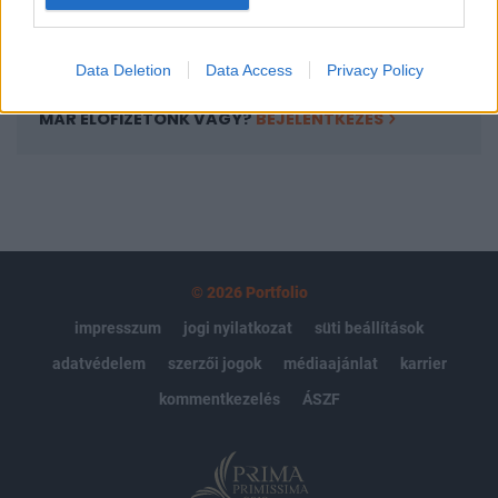
Előfizetés
Data Deletion
Data Access
Privacy Policy
MÁR ELŐFIZETŐNK VAGY?
BEJELENTKEZÉS
© 2026 Portfolio
impresszum
jogi nyilatkozat
süti beállítások
adatvédelem
szerzői jogok
médiaajánlat
karrier
kommentkezelés
ÁSZF