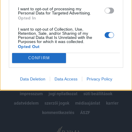
kötéslistái
I want to opt-out of processing my
Personal Data for Targeted Advertising.
Előfizetés
Opted In
I want to opt-out of Collection, Use,
Retention, Sale, and/or Sharing of my
Personal Data that Is Unrelated with the
MÁR ELŐFIZETŐNK VAGY?
BEJELENTKEZÉS
Purposes for which it was collected.
Opted Out
CONFIRM
Data Deletion
Data Access
Privacy Policy
© 2026 Portfolio
impresszum
jogi nyilatkozat
süti beállítások
adatvédelem
szerzői jogok
médiaajánlat
karrier
kommentkezelés
ÁSZF