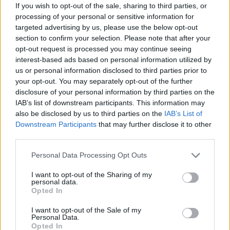
vállalatként folytatja majd tovább.
If you wish to opt-out of the sale, sharing to third parties, or
processing of your personal or sensitive information for
Új név, új termékek A LogMeIn bejelentette, hogy ezentúl új
targeted advertising by us, please use the below opt-out
néven futnak tovább, amely megegyezik az egyik
section to confirm your selection. Please note that after your
opt-out request is processed you may continue seeing
zászlóshajó termékük nevével, a Go To-val. A
interest-based ads based on personal information utilized by
névváltoztatásra azért volt szükség, mert úgy érzékelték az
us or personal information disclosed to third parties prior to
értékesítés során, hogy a piacvezető termékük nevét az
your opt-out. You may separately opt-out of the further
ügyfelek jobban ismerik, mint magát a vállalatét. A
disclosure of your personal information by third parties on the
névváltoztatás eredménye, hogy a LastPass...
IAB’s list of downstream participants. This information may
also be disclosed by us to third parties on the
IAB’s List of
Downstream Participants
that may further disclose it to other
KEDVES OLVASÓNK!
third parties.
A keresett cikk a portfolio.hu hírarchívumához
Personal Data Processing Opt Outs
tartozik, melynek olvasása előfizetéses
I want to opt-out of the Sharing of my
regisztrációhoz kötött.
personal data.
Opted In
Az előfizetés a következőket tartalmazza:
Portfolio.hu teljes cikkarchívum
I want to opt-out of the Sale of my
Personal Data.
Kötéslisták: BÉT elmúlt 2 év napon belüli
Opted In