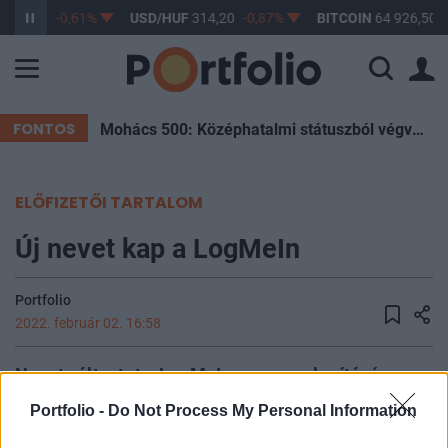
363,17
-0,61%
USD/HUF
314,20
-0,87%
BITCOIN
64 926,50
FONTOS
Mohács 500: Középhatalmi státuszból végvárország – Hogyan sodródott a Magyar Királyság a végzetébe?
ELŐFIZETŐI TARTALOM
Új nevet kap a LogMeIn
Portfolio
2022. február 02. 16:58
Nevet változtat a LogMeIn magyar alapítású
biztonsági szoftvereket fejlesztő cég, az egyik
Portfolio -
Do Not Process My Personal Information
piacvezető termékük a LastPass pedig önálló