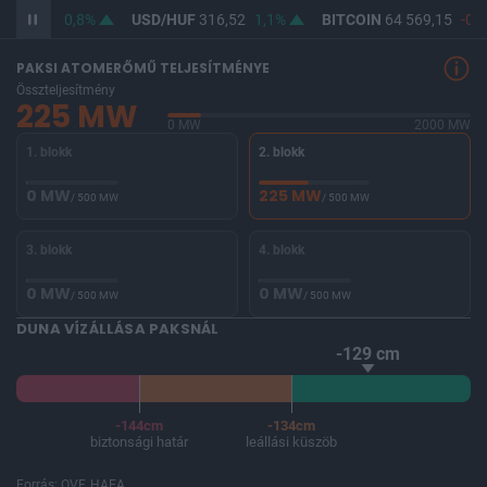
F
364,62
0,8%
USD/HUF
316,52
1,1%
BITCOIN
64 569,15
-0,0
PAKSI ATOMERŐMŰ TELJESÍTMÉNYE
Összteljesítmény
225 MW
0 MW
2000 MW
1. blokk
2. blokk
0 MW
225 MW
/ 500 MW
/ 500 MW
3. blokk
4. blokk
0 MW
0 MW
/ 500 MW
/ 500 MW
DUNA VÍZÁLLÁSA PAKSNÁL
-129 cm
-144cm
-134cm
biztonsági határ
leállási küszöb
Forrás: OVF, HAEA