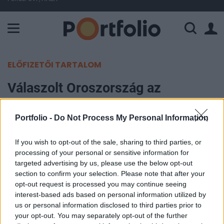
A Paksi Atomerőmű összteljesítménye 225 MW. A Duna vízállá
ELŐFIZETŐI TARTALOM
Válaszolt Oroszország az
Instagram lépésére
Portfolio -
Do Not Process My Personal Information
MTI
2022. március 11. 16:46
If you wish to opt-out of the sale, sharing to third parties, or
processing of your personal or sensitive information for
targeted advertising by us, please use the below opt-out
Korlátozta az Instagramhoz történő oroszországi
section to confirm your selection. Please note that after your
hozzáférést pénteken az orosz
opt-out request is processed you may continue seeing
tömegtájékoztatási és távközlési felügyelet
interest-based ads based on personal information utilized by
us or personal information disclosed to third parties prior to
(Roszkomnadzor), miután a közösségi hálózat
your opt-out. You may separately opt-out of the further
tulajdonosa, az amerikai Meta Platforms a