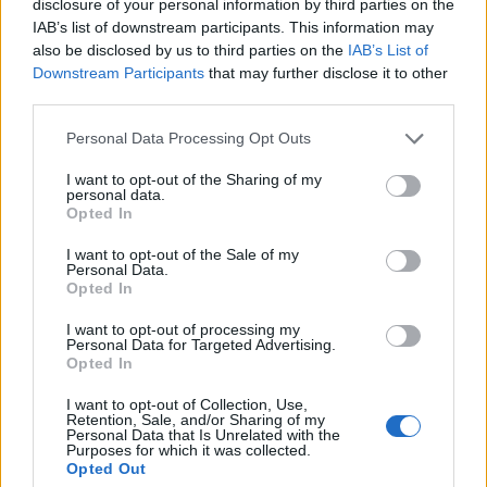
disclosure of your personal information by third parties on the
szóvivője szerint engedélyezte a felszólítást az
IAB’s list of downstream participants. This information may
oroszokkal szembeni erőszakra.
also be disclosed by us to third parties on the
IAB’s List of
Downstream Participants
that may further disclose it to other
A Roszkomnadzor a főügyészség követelése alapján
third parties.
döntött a blokkolásról, miután az bírósági keresetet nyújtott
Personal Data Processing Opt Outs
be a Meta Platforms szélsőséges szervezetnek minősítése
és tevékenységének betiltása érdekében, gyűlöletkeltés,
I want to opt-out of the Sharing of my
personal data.
ellenségeskedés szítása és erőszakkal fenyegetés címén. A
Opted In
vállalat vezetőségének ilyen lépései nemcsak azt a
benyomást keltik, hogy...
I want to opt-out of the Sale of my
Personal Data.
Opted In
KEDVES OLVASÓNK!
I want to opt-out of processing my
Personal Data for Targeted Advertising.
A keresett cikk a portfolio.hu hírarchívumához
Opted In
tartozik, melynek olvasása előfizetéses
I want to opt-out of Collection, Use,
regisztrációhoz kötött.
Retention, Sale, and/or Sharing of my
Personal Data that Is Unrelated with the
Purposes for which it was collected.
Az előfizetés a következőket tartalmazza:
Opted Out
Portfolio.hu teljes cikkarchívum