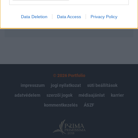
Előfizetés
Data Deletion
Data Access
Privacy Policy
MÁR ELŐFIZETŐNK VAGY?
BEJELENTKEZÉS
© 2026 Portfolio
impresszum
jogi nyilatkozat
süti beállítások
adatvédelem
szerzői jogok
médiaajánlat
karrier
kommentkezelés
ÁSZF