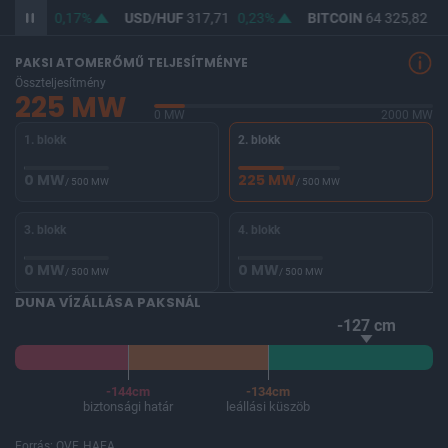
366,04
0,17%
USD/HUF
317,71
0,23%
BITCOIN
64 325,82
0,
PAKSI ATOMERŐMŰ TELJESÍTMÉNYE
Összteljesítmény
225 MW
0 MW
2000 MW
1. blokk
2. blokk
0 MW
225 MW
/ 500 MW
/ 500 MW
3. blokk
4. blokk
0 MW
0 MW
/ 500 MW
/ 500 MW
DUNA VÍZÁLLÁSA PAKSNÁL
-127 cm
-144cm
-134cm
biztonsági határ
leállási küszöb
Forrás: OVF, HAEA