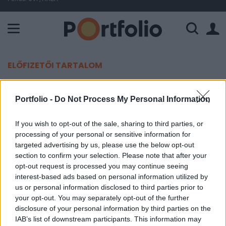
A Paksi Atomerőmű összteljesítménye 225 MW. A Duna vízállá
ELŐFIZETŐI TARTALOM
Itt a terv, hogyan tudnának leválni
Portfolio -
Do Not Process My Personal Information
a németek az orosz gázról
If you wish to opt-out of the sale, sharing to third parties, or
Portfolio
processing of your personal or sensitive information for
2022. április 09. 09:25
targeted advertising by us, please use the below opt-out
section to confirm your selection. Please note that after your
opt-out request is processed you may continue seeing
A Német Gazdaságkutató Intézet (DIW)
interest-based ads based on personal information utilized by
tanulmánya szerint lehetséges Németország
us or personal information disclosed to third parties prior to
számára az orosz földgázról való leválás,
your opt-out. You may separately opt-out of the further
legalábbis a jövő téltől kezdve, írja a Bild.
disclosure of your personal information by third parties on the
IAB’s list of downstream participants. This information may