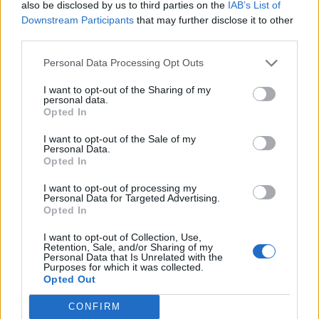
Energy Investment Forum 2026Az energiaszektor
also be disclosed by us to third parties on the
IAB’s List of
Downstream Participants
that may further disclose it to other
csúcsvezetői egy helyen: stratégiai válaszok
third parties.
versenyképességről, beruházásokról, szabályozásról és az
energetikai jövőjéről.Információ és jelentkezésA DIW azt
Personal Data Processing Opt Outs
írja: "Ha az energiatakarékossági potenciálokat
I want to opt-out of the Sharing of my
maximálisan kihasználják, és ezzel egyidejűleg a többi
personal data.
földgázszállító országból történő ellátást a műszakilag...
Opted In
I want to opt-out of the Sale of my
Personal Data.
KEDVES OLVASÓNK!
Opted In
A keresett cikk a portfolio.hu hírarchívumához
I want to opt-out of processing my
tartozik, melynek olvasása előfizetéses
Personal Data for Targeted Advertising.
Opted In
regisztrációhoz kötött.
I want to opt-out of Collection, Use,
Az előfizetés a következőket tartalmazza:
Retention, Sale, and/or Sharing of my
Personal Data that Is Unrelated with the
Portfolio.hu teljes cikkarchívum
Purposes for which it was collected.
Kötéslisták: BÉT elmúlt 2 év napon belüli
Opted Out
kötéslistái
CONFIRM