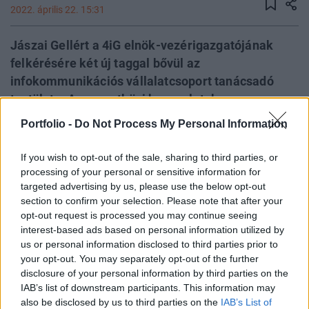
2022. április 22. 15:31
Jászai Gellért a 4iG elnök-vezérigazgatójának
felkérésére két új taggal bővül az
infokommunikációs vállalatcsoport tanácsadó
testülete. A nemzetközi kapcsolatok
fejlesztésével, komplex tanácsadói feladatokkal
Portfolio -
Do Not Process My Personal Information
megbízott advisory board a Rheinmetall védelmi-
és járműiparban kiemelkedő tapasztalatokkal
If you wish to opt-out of the sale, sharing to third parties, or
rendelkező elnök-vezérigazgatójával Armin
processing of your personal or sensitive information for
targeted advertising by us, please use the below opt-out
Pappergerrel, valamint a nemzetközi pénzügyi
section to confirm your selection. Please note that after your
világban széleskörűen elismert szakértővel, Sunil
opt-out request is processed you may continue seeing
Sabharwallal egészül ki. Az immáron hét főből álló
interest-based ads based on personal information utilized by
testület a 4iG igazgatóságának döntéselőkészítő
us or personal information disclosed to third parties prior to
your opt-out. You may separately opt-out of the further
és stratégiai munkáját támogatja.
disclosure of your personal information by third parties on the
IAB’s list of downstream participants. This information may
Portfolio Investment Day 2026Október 21-én jön a Portfolio
also be disclosed by us to third parties on the
IAB’s List of
Investment Day 2026, ahol a piac vezető szakértőivel