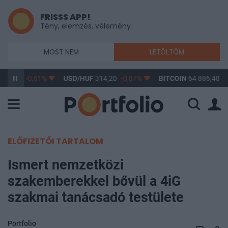
FRISSS APP!
Tény, elemzés, vélemény
MOST NEM
LETÖLTÖM
363,17
-0,61%
USD/HUF
314,20
-0,87%
BITCOIN
64 886,48
0
ELŐFIZETŐI TARTALOM
Ismert nemzetközi
szakemberekkel bővül a 4iG
szakmai tanácsadó testülete
Portfolio