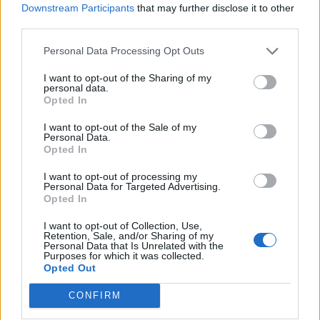
Downstream Participants
that may further disclose it to other
keressük a választ a befektetőket leginkább foglalkoztató
third parties.
kérdésekre. Meddig tarthat az AI-rali, kik lehetnek a
következő évek nyertesei, mire számíthatunk a részvény-,
Personal Data Processing Opt Outs
kötvény-, nyersanyag- és kriptopiacokon, és hogyan
I want to opt-out of the Sharing of my
érdemes portfóliót építeni egy gyorsan változó...
personal data.
Opted In
I want to opt-out of the Sale of my
KEDVES OLVASÓNK!
Personal Data.
Opted In
A keresett cikk a portfolio.hu hírarchívumához
tartozik, melynek olvasása előfizetéses
I want to opt-out of processing my
Personal Data for Targeted Advertising.
regisztrációhoz kötött.
Opted In
Az előfizetés a következőket tartalmazza:
I want to opt-out of Collection, Use,
Portfolio.hu teljes cikkarchívum
Retention, Sale, and/or Sharing of my
Personal Data that Is Unrelated with the
Kötéslisták: BÉT elmúlt 2 év napon belüli
Purposes for which it was collected.
Opted Out
kötéslistái
CONFIRM
Előfizetés