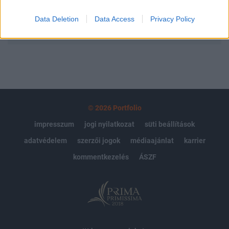
Data Deletion
Data Access
Privacy Policy
MÁR ELŐFIZETŐNK VAGY?
BEJELENTKEZÉS
© 2026 Portfolio
impresszum
jogi nyilatkozat
süti beállítások
adatvédelem
szerzői jogok
médiaajánlat
karrier
kommentkezelés
ÁSZF