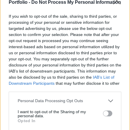
elnyerte a részvényesek többségének
Portfolio -
Do Not Process My Personal Information
támogatását - írja a Reuters.
If you wish to opt-out of the sale, sharing to third parties, or
A pénteki részvényesi szavazás, amelyet a koronavírus-
processing of your personal or sensitive information for
targeted advertising by us, please use the below opt-out
járvány miatt online tartottak meg, a Generali irányításáért
section to confirm your selection. Please note that after your
folytatott küzdelem csúcspontja volt. A vállalat
opt-out request is processed you may continue seeing
igazgatótanácsának jelöltjei a részvényesek 56%-ának
interest-based ads based on personal information utilized by
támogatását nyerték el a vállalat éves közgyűlésén,
us or personal information disclosed to third parties prior to
szemben a Francesco Gaetano Caltagirone befektető által
your opt-out. You may separately opt-out of the further
jelölt rivális jelöltek 42%-nyi szavazatával....
disclosure of your personal information by third parties on the
IAB’s list of downstream participants. This information may
also be disclosed by us to third parties on the
IAB’s List of
KEDVES OLVASÓNK!
Downstream Participants
that may further disclose it to other
third parties.
A keresett cikk a portfolio.hu hírarchívumához
tartozik, melynek olvasása előfizetéses
Personal Data Processing Opt Outs
regisztrációhoz kötött.
I want to opt-out of the Sharing of my
personal data.
Az előfizetés a következőket tartalmazza:
Opted In
Portfolio.hu teljes cikkarchívum