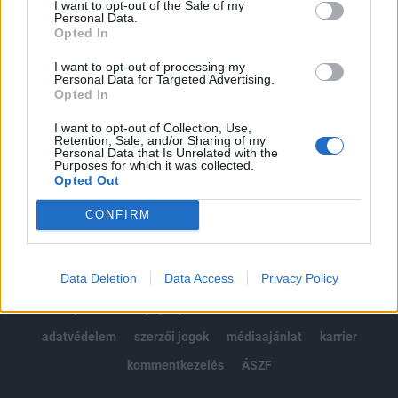
I want to opt-out of the Sale of my
Kötéslisták: BÉT elmúlt 2 év napon belüli
Personal Data.
kötéslistái
Opted In
I want to opt-out of processing my
Előfizetés
Personal Data for Targeted Advertising.
Opted In
I want to opt-out of Collection, Use,
MÁR ELŐFIZETŐNK VAGY?
BEJELENTKEZÉS
Retention, Sale, and/or Sharing of my
Personal Data that Is Unrelated with the
Purposes for which it was collected.
Opted Out
CONFIRM
Data Deletion
Data Access
Privacy Policy
© 2026 Portfolio
impresszum
jogi nyilatkozat
süti beállítások
adatvédelem
szerzői jogok
médiaajánlat
karrier
kommentkezelés
ÁSZF