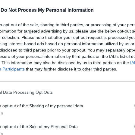
ön John Ray III, a csődbe ment FTX kriptotőzsde új vez
atkozatot tett az amerikai csődbíróságon, amelyben józ
-
Do Not Process My Personal Information
ed kriptoimbirodalmának összeomlását - írja a Mark
t, kijelentette, hogy 40 éves jogi és szerkezetátalakít
to opt-out of the sale, sharing to third parties, or processing of your per
formation for targeted advertising by us, please use the below opt-out s
em látta a vállalati irányítás olyan mértékű kudarcát,
r selection. Please note that after your opt-out request is processed y
iók olyan szintű hiányát, mint ami az FTX-nél tapaszta
eing interest-based ads based on personal information utilized by us or
zérigazgató hozott nyilvánosságra a szövetségi csődb
disclosed to third parties prior to your opt-out. You may separately opt-
 és az FTX-botrányról.
losure of your personal information by third parties on the IAB’s list of
. This information may also be disclosed by us to third parties on the
IA
Participants
that may further disclose it to other third parties.
tális eszközeinek nagy részét nem biztosított
l Data Processing Opt Outs
te, hogy bár most ő irányítja a különböző FTX kereskedés
pto hedge fundját, az Alameda Research-t,
o opt-out of the Sharing of my personal data.
In
DIGITÁLIS ESZKÖZÖKNEK CSAK A TÖREDÉKÉT TALÁ
 AMELYEK VISSZASZERZÉSÉBEN REMÉNYKEDETT.
o opt-out of the Sale of my Personal Data.
In