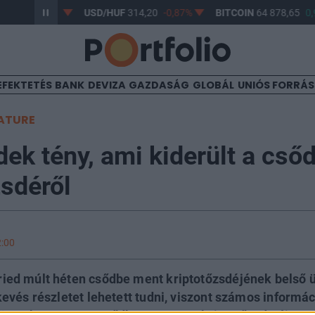
3,17
-0,61%
USD/HUF
314,20
-0,87%
BITCOIN
64 878,65
0,9
EFEKTETÉS
BANK
DEVIZA
GAZDASÁG
GLOBÁL
UNIÓS FORRÁ
ATURE
ek tény, ami kiderült a cső
zsdéről
2:00
ed múlt héten csődbe ment kriptotőzsdéjének belső ü
vés részletet lehetett tudni, viszont számos informáci