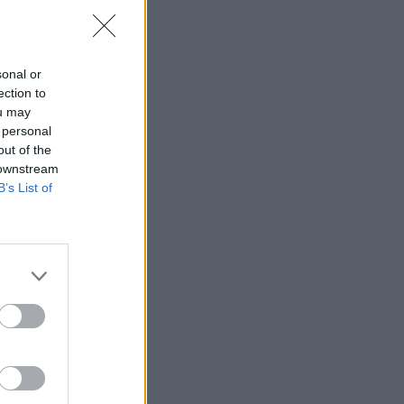
érigazgatója
anul értékelte
etWatch. Ray
ási pályafutása
sonal or
ection to
 és a megbízható
ou may
lt. Íme, 10 pont,
 personal
íróságon
out of the
 downstream
B’s List of
ák
i platformokat és
LTA MEG ÉS