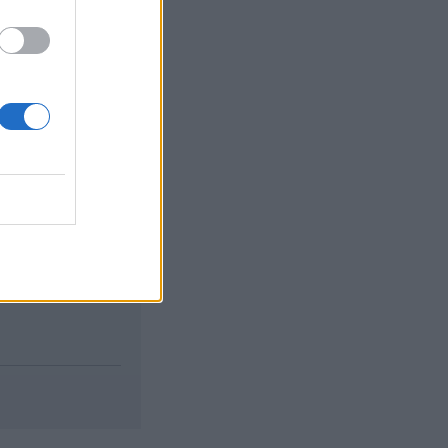
új, hideg
ötelezettségnek,
b.
A Signature
, amelynek díja
olgáltatást
a!