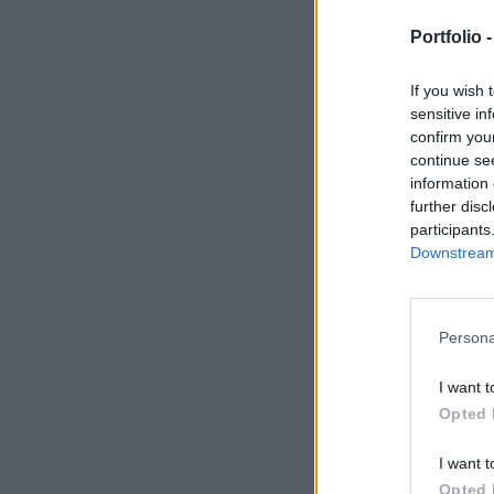
héten. Csütörtök
régóta várt nyil
Portfolio 
Sam Bankman-Fri
nem köntörfalazot
If you wish 
sensitive in
során még soha n
confirm you
pénzügyi informác
continue se
amelyet az új ve
information 
Bankman-Friedről
further disc
participants
Downstream 
1. Az FTX digi
Persona
Ray világossá tet
Bankman-Fried kri
I want t
Opted 
DE AZOKNAK A 
BIZTOSÍTOTTA,
I want t
Opted 