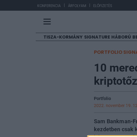
|
|
EUR/HUF
36
KONFERENCIA
ÁRFOLYAM
ELŐFIZETÉS
TISZA-KORMÁNY
SIGNATURE
HÁBORÚ
B
PORTFOLIO SIGN
10 mered
kriptotő
Portfolio
2022. november 19. 1
Sam Bankman-Fri
kezdetben csak ke