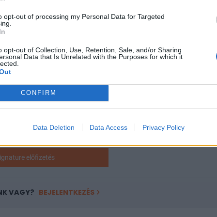
ban csak mintegy 740 millió dollárnyi kriptopénzt sikerült 
to opt-out of processing my Personal Data for Targeted
ing.
ani - ez csak töredéke annak a 10-50 milliárd dollárnyi k
In
t a csődbejelentésében nyilvánosságra hozott.
o opt-out of Collection, Use, Retention, Sale, and/or Sharing
ersonal Data that Is Unrelated with the Purposes for which it
lected.
Out
RO-VAL EZT A CIKKET IS EL TUDNÁD OLVASNI!
CONFIRM
ódik, de csak Portfolio Signature előfizetéssel olvasható továb
 havi díja
2 990
forint
. A hozzáférés egy évre is megvásárolható
 éves előfizetés keretében tehát 10 havi díjért cserébe 12 havi sz
Data Deletion
Data Access
Privacy Policy
. További információ és csatlakozás az alábbi gombra kattintv
ignature előfizetés
NK VAGY?
BEJELENTKEZÉS