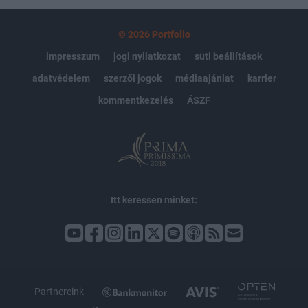
© 2026 Portfolio
impresszum
jogi nyilatkozat
süti beállítások
adatvédelem
szerzői jogok
médiaajánlat
karrier
kommentkezelés
ÁSZF
Itt keressen minket:
Partnereink