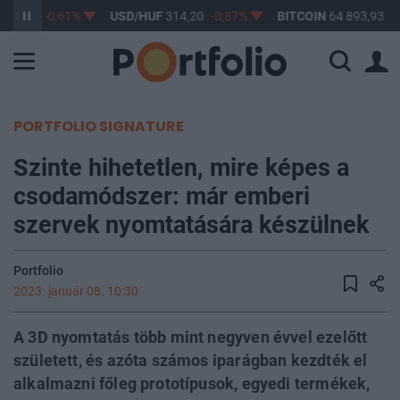
63,17
-0,61%
USD/HUF
314,20
-0,87%
BITCOIN
64 893,93
0,
PORTFOLIO SIGNATURE
Szinte hihetetlen, mire képes a
csodamódszer: már emberi
szervek nyomtatására készülnek
Portfolio
2023. január 08. 10:30
A 3D nyomtatás több mint negyven évvel ezelőtt
született, és azóta számos iparágban kezdték el
alkalmazni főleg prototípusok, egyedi termékek,