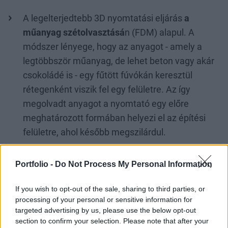
A legelterjedtebb 3D nyomtatási eljárás
a
műanyag szétolvasztásá
n (FDM) alapul. A
módszer lényege, hogy az anyagot - amely a
legtöbbször műanyag, de lehet beton vagy akár
csokoládé is - egy fűtött fúvókán keresztül
rétegenként viszik fel egy felületre. Az így
megolvadt anyagot a nyomtató egy előre
meghatározott formában helyezi el az építési
felületre, ahol később megszilárdul.
A sztereolitográfia (SLA) a legelső ipari 3D
Portfolio -
Do Not Process My Personal Information
nyomtatási technika, amely során egy
UV fényre
térhálósodó műgyantát használnak
. Az SLA
If you wish to opt-out of the sale, sharing to third parties, or
nyomtatókkal részletgazdag, sima felületű
processing of your personal or sensitive information for
tárgyakat lehet építeni, így gyakran használják
targeted advertising by us, please use the below opt-out
section to confirm your selection. Please note that after your
az egészségügyi iparban például anatómiai