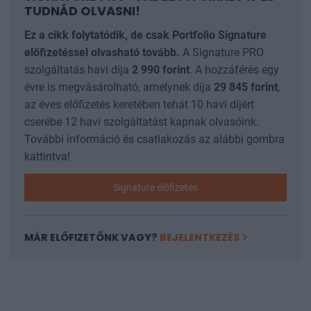
TUDNÁD OLVASNI!
Ez a cikk folytatódik, de csak Portfolio Signature
előfizetéssel olvasható tovább.
A Signature PRO
szolgáltatás havi díja
2 990
forint
. A hozzáférés egy
évre is megvásárolható, amelynek díja
29 845
forint
,
az éves előfizetés keretében tehát 10 havi díjért
cserébe 12 havi szolgáltatást kapnak olvasóink.
További információ és csatlakozás az alábbi gombra
kattintva!
Signature előfizetés
MÁR ELŐFIZETŐNK VAGY?
BEJELENTKEZÉS