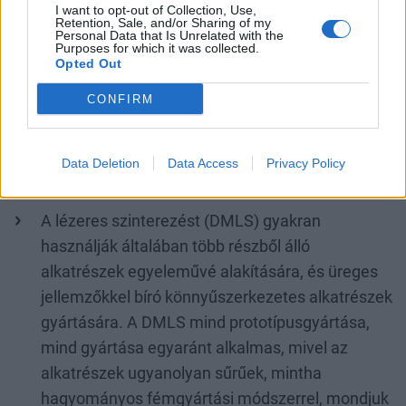
A PolyJet módszer sokban hasonlít a
I want to opt-out of Collection, Use,
Retention, Sale, and/or Sharing of my
hagyományos tintasugaras nyomtatáshoz, ám
Personal Data that Is Unrelated with the
Purposes for which it was collected.
azzal a különbséggel, hogy
a polimer-cseppeket
Opted Out
egymás fölé, rétegekben helyezi el a nyomtató,
CONFIRM
majd UV fény segítségével megszilárdítja. A
PolyJet technológiával élethű, színes
alkatrészeket lehet létrehozni, ezért általában
Data Deletion
Data Access
Privacy Policy
koncepciómodellekhez használják őket.
A lézeres szinterezést (DMLS) gyakran
használják általában több részből álló
alkatrészek egyeleművé alakítására, és üreges
jellemzőkkel bíró könnyűszerkezetes alkatrészek
gyártására. A DMLS mind prototípusgyártása,
mind gyártása egyaránt alkalmas, mivel az
alkatrészek ugyanolyan sűrűek, mintha
hagyományos fémgyártási módszerrel, mondjuk