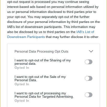
opt-out request is processed you may continue seeing
modellek gyártásához, de a fogtechnikában,
interest-based ads based on personal information utilized by
vagy ékszerek készítéséhez is gyakran
us or personal information disclosed to third parties prior to
your opt-out. You may separately opt-out of the further
alkalmazzák.
disclosure of your personal information by third parties on the
A szelektív lézerszinterezés (SLS) során
IAB’s list of downstream participants. This information may
also be disclosed by us to third parties on the
IAB’s List of
nejlonalapú porokat szilárd műanyaggá
Downstream Participants
that may further disclose it to other
olvasztják össze
. Ezeket a tárgyakat nagy
third parties.
szakítószilárdság, ellenállóképesség, és magas
Personal Data Processing Opt Outs
hőtűrő képesség jellemzi. A nejlonport a 3D
nyomtató fűtött munkaterében egy lézer
I want to opt-out of the Sharing of my
personal data.
olvasztja össze. A nagy teljesítményű lézer miatt
Opted In
az SLS nyomtatók drágábbak, ezért csak ipari
I want to opt-out of the Sale of my
felhasználásuk jellemző. Általában funkcionális
Personal Data.
Opted In
prototípusok és végtermékek, valamint
I want to opt-out of processing my
beépíthető elemek kisszériás gyártására
Personal Data for Targeted Advertising.
használják.
Opted In